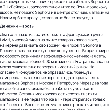
же конкурентных условиях приходится работать Sephora и
в ТЦ «Вейпарк», расположенном ниже по Ленинградскому
шоссе. Не повезло Sephora и в центре столицы: магазин на
Новом Арбате просуществовал не более полугода.
Денежки — врозь
Два года назад известие о том, что французская группа
LVMH, мировой лидер на рынке товаров класса люкс,
намерена развивать свой розничный проект Sephora в
России, вызвало панику среди конкурентов. Вторая в мире
по обороту розничная парфюмерно-косметическая сеть,
насчитывающая более 500 магазинов в 14 странах, вполне
могла существенно перекроить местный рынок. Но
опасения конкурентов не оправдались. Французы
намеревались в течение первого года открыть шесть
магазинов Sephora в Москве и Петербурге. Через два года
в нашей стране должны были работать уже десять
объектов. Сегодня московская сеть состоит из пяти
магазинов, а ее первая точка в Питере открылась только
этой осенью. Большинство участников рынка считают, что
LVMH ошиблась в выборе партнера. Российским