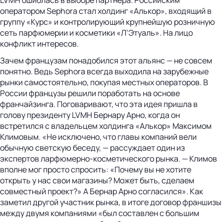
оператором Sephora стал холдинг «Алькор», входящий в
группу «Курс» и контролирующий крупнейшую розничную
сеть парфюмерии и косметики «Л’Этуаль». На лицо
конфликт интересов.
Зачем французам понадобился этот альянс — не совсем
понятно. Ведь Sephora всегда выходила на зарубежные
рынки самостоятельно, покупая местных операторов. В
России французы решили поработать на основе
франчайзинга. Поговаривают, что эта идея пришла в
голову президенту LVMH Бернару Арно, когда он
встретился с владельцем холдинга «Алькор» Максимом
Климовым. «Не исключено, что главы компаний вели
обычную светскую беседу, — рассуждает один из
экспертов ларфюмерно-косметического рынка. — Климов
вполне мог просто спросить: «Почему вы не хотите
открыть у нас свои магазины? Может быть, сделаем
совместный проект?» А Бернар Арно согласился». Как
заметил другой участник рынка, в итоге договор франшизы
между двумя компаниями «был составлен с большим