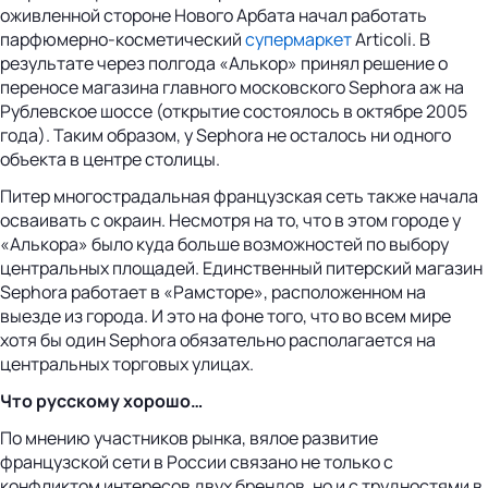
оживленной стороне Нового Арбата начал работать
парфюмерно-косметический
супермаркет
Articoli. В
результате через полгода «Алькор» принял решение о
переносе магазина главного московского Sephora аж на
Рублевское шоссе (открытие состоялось в октябре 2005
года). Таким образом, у Sephora не осталось ни одного
объекта в центре столицы.
Питер многострадальная французская сеть также начала
осваивать с окраин. Несмотря на то, что в этом городе у
«Алькора» было куда больше возможностей по выбору
центральных площадей. Единственный питерский магазин
Sephora работает в «Рамсторе», расположенном на
выезде из города. И это на фоне того, что во всем мире
хотя бы один Sephora обязательно располагается на
центральных торговых улицах.
Что русскому хорошо…
По мнению участников рынка, вялое развитие
французской сети в России связано не только с
конфликтом интересов двух брендов, но и с трудностями в