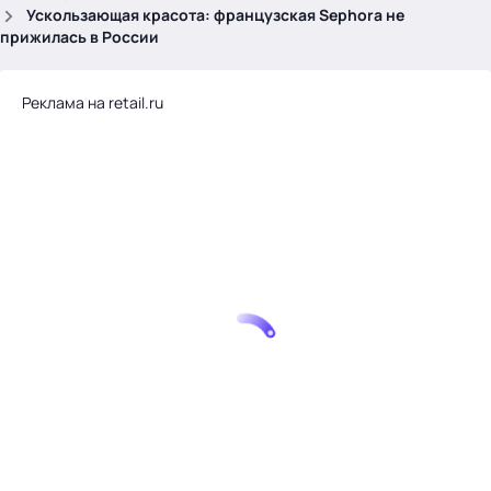
.
Ускользающая красота: французская Sephora не
прижилась в России
Реклама на retail.ru
Тема месяца: Автоматизация на 1С
Войти
картина дня
темы
новости
материалы
видео
события