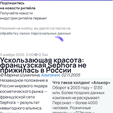
Подпишитесь
на новости ритейла
Получайте новости
индустрии ритейла первым!
Нажимая на кнопку, вы даете согласие на
обработку своих персональных данных
3 ноября 2005, 0:00
12 344
Ускользающая красота:
французская Sephora не
прижилась в России
© Марина Шумилина,
Компания
, 02.11.2005
Незавидное положение в
Что такое холдинг «Алькор»
России мирового лидера
Оборот в 2003 году — $130
косметического рынка —
млн. Более поздних данных
французской сети
компания не раскрывает.
Sephora — результат
Персонал — более 4000
человек. Розничные
невыгодного альянса.
проекты — «Л’Этуаль»,