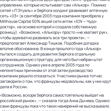
управлении, которые испытывает сам «Алькор». Помимо
сетей «Л’Этуаль» и Sephora холдинг развивает аптечную
сеть «03» (в сентябре 2003 года компания приобрела у
Millhouse Capital 50% акций сети аптек «ICN — Чудо-
доктор», на основе которой и создала собственную
розницу). «Возможно, «Алькору» просто «не хватает рук»,
чтобы адекватно развивать все три проекта», —
предполагает Александр Тишков. Подобная догадка
вполне обоснованна. В конце прошлого года «Алькор»
пытался создать для развития Sephora отдельную
организационную структуру, для чего был набран штат
сотрудников. Однако уже в апреле 2005 года по
непонятным причинам от этой затеи руководство
компании решило отказаться. Участники рынка тотчас
заговорили о том, что французы недовольны, как у них идут
дела в России.
«Возможно, вскоре Sephora самостоятельно выйдет на
российский рынок», — сказала тогда Анна Дычева, Однако
сами французы пока что таких намерений не высказывали.