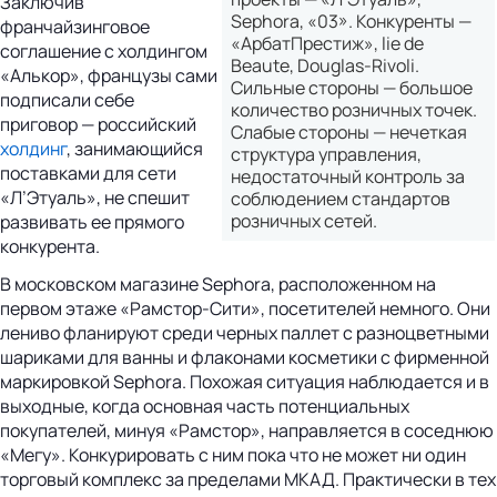
Заключив
Sephora, «03». Конкуренты —
франчайзинговое
«АрбатПрестиж», lie de
соглашение с холдингом
Beaute, Douglas-Rivoli.
«Алькор», французы сами
Сильные стороны — большое
подписали себе
количество розничных точек.
приговор — российский
Слабые стороны — нечеткая
холдинг
, занимающийся
структура управления,
поставками для сети
недостаточный контроль за
«Л’Этуаль», не спешит
соблюдением стандартов
розничных сетей.
развивать ее прямого
конкурента.
В московском магазине Sephora, расположенном на
первом этаже «Рамстор-Сити», посетителей немного. Они
лениво фланируют среди черных паллет с разноцветными
шариками для ванны и флаконами косметики с фирменной
маркировкой Sephora. Похожая ситуация наблюдается и в
выходные, когда основная часть потенциальных
покупателей, минуя «Рамстор», направляется в соседнюю
«Мегу». Конкурировать с ним пока что не может ни один
торговый комплекс за пределами МКАД. Практически в тех