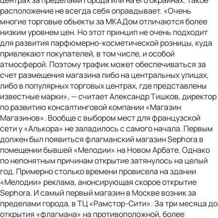
расположение не всегда себя оправдывает. «Очень
многие торговые объекты за МКАДом отличаются более
низким уровнем цен. Но этот принцип не очень подходит
для развития парфюмерно-косметической розницы, куда
привлекают покупателей, в том числе, и особой
атмосферой. Поэтому трафик может обеспечиваться за
счет размещения магазина либо на центральных улицах,
либо в популярных торговых центрах, где представлены
известные марки», — считает Александр Тишков, директор
по развитию консалтинговой компании «Магазин
Магазинов». Вообще с выбором мест для французской
сети у «Алькора» не заладилось с самого начала. Первым
должен был появиться флагманский магазин Sephora в
помещении бывшей «Мелодии» на Новом Арбате. Однако
по непонятным причинам открытие затянулось на целый
год. Примерно столько времени провисела на здании
«Мелодии» реклама, анонсирующая скорое открытие
Sephora. И самый первый магазин в Москве возник за
пределами города, в ТЦ «Рамстор-Сити». За три месяца до
открытия «флагмана» на противоположной, более