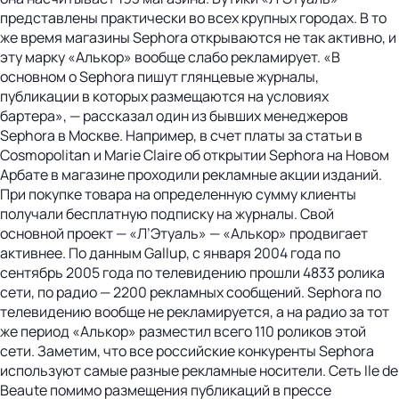
представлены практически во всех крупных городах. В то
же время магазины Sephora открываются не так активно, и
эту марку «Алькор» вообще слабо рекламирует. «В
основном о Sephora пишут глянцевые журналы,
публикации в которых размещаются на условиях
бартера», — рассказал один из бывших менеджеров
Sephora в Москве. Например, в счет платы за статьи в
Cosmopolitan и Marie Claire об открытии Sephora на Новом
Арбате в магазине проходили рекламные акции изданий.
При покупке товара на определенную сумму клиенты
получали бесплатную подписку на журналы. Свой
основной проект — «Л’Этуаль» — «Алькор» продвигает
активнее. По данным Gallup, с января 2004 года по
сентябрь 2005 года по телевидению прошли 4833 ролика
сети, по радио — 2200 рекламных сообщений. Sephora по
телевидению вообще не рекламируется, а на радио за тот
же период «Алькор» разместил всего 110 роликов этой
сети. Заметим, что все российские конкуренты Sephora
используют самые разные рекламные носители. Сеть Ile de
Beaute помимо размещения публикаций в прессе