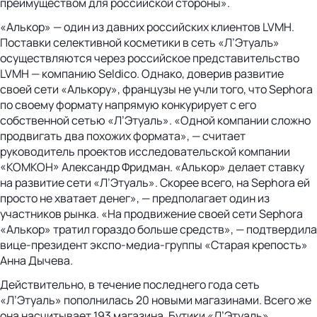
преимуществом для российской стороны».
«Алькор» — один из давних российских клиентов LVMH.
Поставки селективной косметики в сеть «Л’Этуалъ»
осуществляются через российское представительство
LVMH — компанию Seldico. Однако, доверив развитие
своей сети «Алькору», французы не учли того, что Sephora
по своему формату напрямую конкурирует с его
собственной сетью «Л’Этуаль». «Одной компании сложно
продвигать два похожих формата», — считает
руководитель проектов исследовательской компании
«КОМКОН» Александр Фридман. «Алькор» делает ставку
на развитие сети «Л’Этуаль». Скорее всего, на Sephora ей
просто не хватает денег», — предполагает один из
участников рынка. «На продвижение своей сети Sephora
«Алькор» тратил гораздо больше средств», — подтвердила
вице-президент экспо-медиа-группы «Старая крепость»
Анна Дычева.
Действительно, в течение последнего года сеть
«Л’Этуаль» пополнилась 20 новыми магазинами. Всего же
она насчитывает 193 магазина. Бутики «Л’Этуаль»