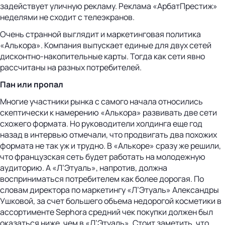
задействует уличную рекламу. Реклама «АрбатПрестиж»
неделями не сходит с телеэкранов.
Очень странной выглядит и маркетинговая политика
«Алькора». Компания выпускает единые для двух сетей
дисконтно-накопительные карты. Тогда как сети явно
рассчитаны на разных потребителей.
Пан или пропал
Многие участники рынка с самого начала относились
скептически к намерению «Алькора» развивать две сети
схожего формата. Но руководители холдинга еще год
назад в интервью отмечали, что продвигать два похожих
формата не так уж и трудно. В «Алькоре» сразу же решили,
что французская сеть будет работать на молодежную
аудиторию. А «Л’Этуаль», напротив, должна
восприниматься потребителем как более дорогая. По
словам директора по маркетингу «Л’Этуаль» Александры
Ушковой, за счет большего объема недорогой косметики в
ассортименте Sephora средний чек покупки должен был
оказаться ниже, чем в «Л’Этуаль». Стоит заметить, что