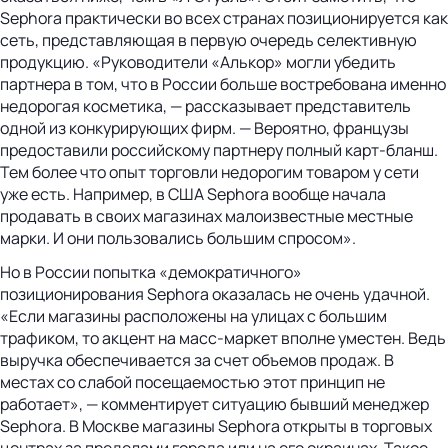
Sephora практически во всех странах позиционируется как
сеть, представляющая в первую очередь селективную
продукцию. «Руководители «Алькор» могли убедить
партнера в том, что в России больше востребована именно
недорогая косметика, — рассказывает представитель
одной из конкурирующих фирм. — Вероятно, французы
предоставили российскому партнеру полный карт-бланш.
Тем более что опыт торговли недорогим товаром у сети
уже есть. Например, в США Sephora вообще начала
продавать в своих магазинах малоизвестные местные
марки. И они пользовались большим спросом».
Но в России попытка «демократичного»
позиционирования Sephora оказалась не очень удачной.
«Если магазины расположены на улицах с большим
трафиком, то акцент на масс-маркет вполне уместен. Ведь
выручка обеспечивается за счет объемов продаж. В
местах со слабой посещаемостью этот принцип не
работает», — комментирует ситуацию бывший менеджер
Sephora. В Москве магазины Sephora открыты в торговых
центрах за пределами города или на его окраинах. Такое