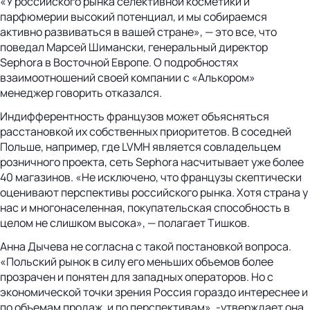
«У российского рынка селективной косметики и
парфюмерии высокий потенциал, и мы собираемся
активно развиваться в вашей стране», — это все, что
поведал Марсей Шимански, генеральный директор
Sephora в Восточной Европе. О подробностях
взаимоотношений своей компании с «Алькором»
менеджер говорить отказался.
Индифферентность французов может объясняться
расстановкой их собственных приоритетов. В соседней
Польше, например, где LVMH является совладельцем
розничного проекта, сеть Sephora насчитывает уже более
40 магазинов. «Не исключено, что французы скептически
оценивают перспективы российского рынка. Хотя страна у
нас и многонаселенная, покупательская способность в
целом не слишком высока», — полагает Тишков.
Анна Дычева не согласна с такой постановкой вопроса.
«Польский рынок в силу его меньших объемов более
прозрачен и понятен для западных операторов. Но с
экономической точки зрения Россия гораздо интереснее и
по объемам продаж, и по перспективам», -утверждает она.