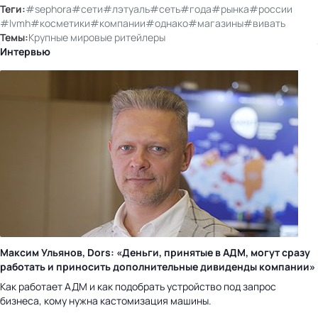
Теги:
#sephora
#сети
#лэтуаль
#сеть
#года
#рынка
#россии
#lvmh
#косметики
#компании
#однако
#магазины
#вивать
Темы:
Крупные мировые ритейлеры
Интервью
Максим Ульянов, Dors: «Деньги, принятые в АДМ, могут сразу
работать и приносить дополнительные дивиденды компании»
Как работает АДМ и как подобрать устройство под запрос
бизнеса, кому нужна кастомизация машины.