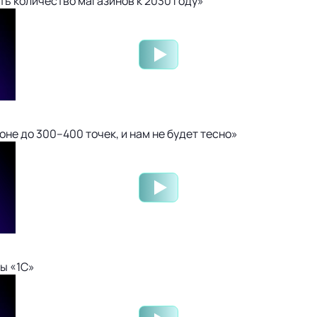
ть количество магазинов к 2030 году»
не до 300–400 точек, и нам не будет тесно»
ы «1С»