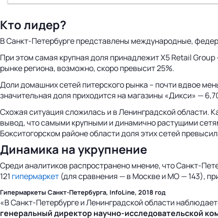
Кто лидер?
В Санкт-Петербурге представлены международные, федерал
При этом самая крупная доля принадлежит X5 Retail Group 
рынке региона, возможно, скоро превысит 25%.
Доли домашних сетей питерского рынка – почти вдвое мень
значительная доля приходится на магазины «Дикси» — 6,7
Схожая ситуация сложилась и в Ленинградской области. К
вывод, что самыми крупными и динамично растущими сетям
Бокситогорском районе области доля этих сетей превысила
Динамика на укрупнение
Среди аналитиков распространено мнение, что Санкт-Петер
121
гипермаркет
(для сравнения — в Москве и МО — 143), п
Гипермаркеты Санкт-Петербурга, InfoLine, 2018 год
«В Санкт-Петербурге и Ленинградской области наблюдает
генеральный директор научно-исследовательской ком