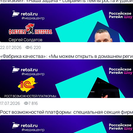
«Близкий»: «Наша задача – сохранить темпы роста и удвои
22.07.2026
6 220
«Фабрика качества»: «Мы можем открыть в домашнем регио
17.07.2026
7 816
Рост возможностей платформы: специальная секция фирм