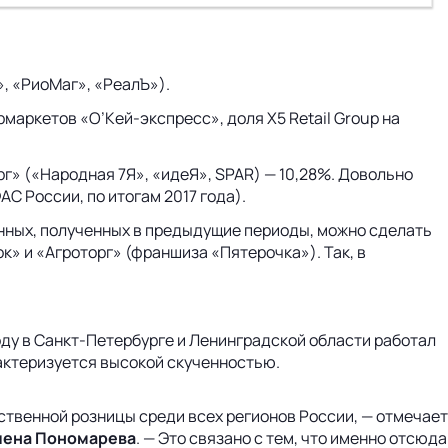
, «РиоМаг», «РеалЪ»).
рмаркетов «О’Кей-экспресс», доля X5 Retail Group на
рг» («Народная 7Я», «идеЯ», SPAR) — 10,28%. Довольно
С России, по итогам 2017 года).
нных, полученных в предыдущие периоды, можно сделать
» и «Агроторг» (франшиза «Пятерочка»). Так, в
году в Санкт-Петербурге и Ленинградской области работал
рактеризуется высокой скученностью.
твенной розницы среди всех регионов России, — отмечает
Елена Пономарева
. — Это связано с тем, что именно отсюда