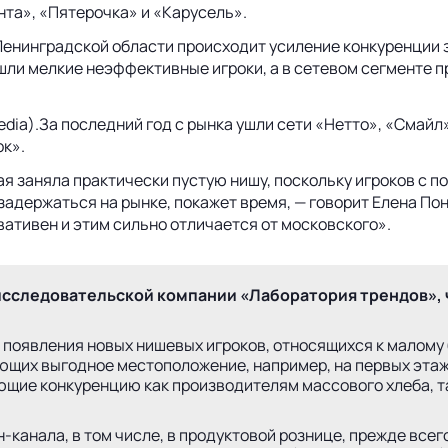
нта», «Пятерочка» и «Карусель».
 Ленинградской области происходит усиление конкуренции 
ушли мелкие неэффективные игроки, а в сетевом сегменте 
dia).За последний год с рынка ушли сети «Нетто», «Смайл»
ок».
рая заняла практически пустую нишу, поскольку игроков с 
задержаться на рынке, покажет время, — говорит Елена По
вативен и этим сильно отличается от московского».
исследовательской компании «Лаборатория трендов», 
 появления новых нишевых игроков, относящихся к малому
ющих выгодное местоположение, например, на первых этаж
щие конкуренцию как производителям массового хлеба, та
анала, в том числе, в продуктовой рознице, прежде всего,