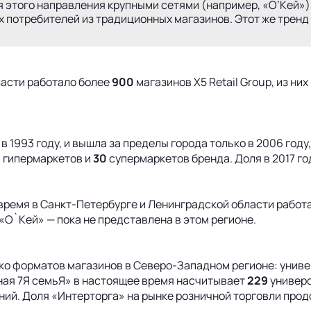
ия этого направления крупными сетями (например, «О’Кей»
 потребителей из традиционных магазинов. Этот же тренд
ласти работало более
900
магазинов X5 Retail Group, из н
 1993 году, и вышла за пределы города только в 2006 году
6
гипермаркетов и
30
супермаркетов бренда. Доля в 2017 го
е время в Санкт-Петербурге и Ленинградской области рабо
«О`Кей» — пока не представлена в этом регионе.
о форматов магазинов в Северо-Западном регионе: униве
ная 7Я семьЯ» в настоящее время насчитывает
229
универс
ний. Доля «Интерторга» на рынке розничной торговли прод