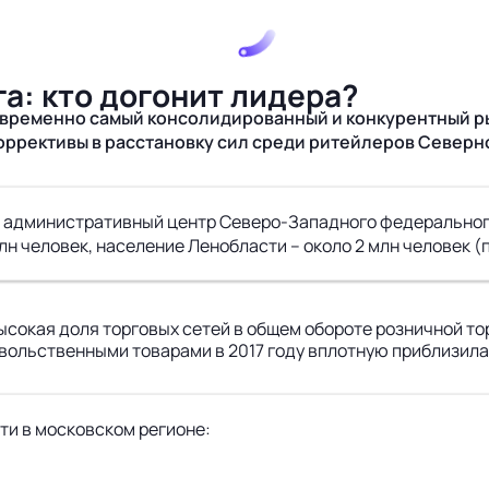
а: кто догонит лидера?
овременно самый консолидированный и конкурентный ры
ь коррективы в расстановку сил среди ритейлеров Север
и, административный центр Северо-Западного федеральног
н человек, население Ленобласти – около 2 млн человек (п
ысокая доля торговых сетей в общем обороте розничной то
вольственными товарами в 2017 году вплотную приблизилас
ти в московском регионе: