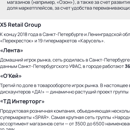
магазинов (например, «Озон»), а также за счет развит
доля маркетплейсов, за счет удобства переманивающих
X5 Retail Group
К концу 2018 года в Санкт-Петербурге и Ленинградской об
«Перекресток» и 19 гипермаркетов «Карусель».
«Лента»
Домашний игрок рынка, сеть родилась в Санкт-Петербурге в
данным Санкт-Петербургского УФАС, в городе работают
3
«O’Кей»
Третий по доле в товарообороте игрок рынка. В настояще
дискаунтеров «ДА!» — динамично растущий проект группы 
«ТД Интерторг»
Продуктовая розничная компания, объединяющая нескольк
супермаркеты «SPAR». Самая крупная сеть группы «Народ
ассортимент магазинов сети — от 3500 до 6500 наименова
10,28%.