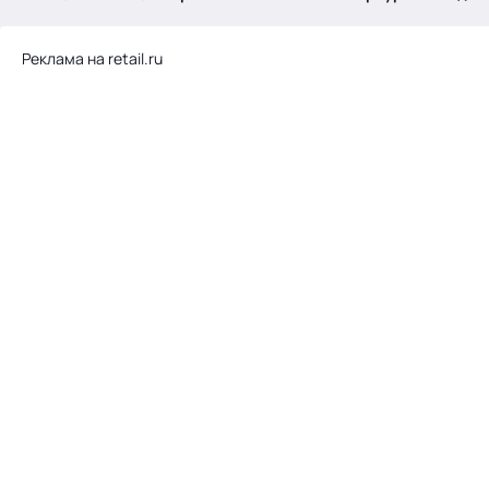
.
Реклама на retail.ru
Тема месяца: Автоматизация на 1С
Войти
картина дня
темы
новости
материалы
видео
события