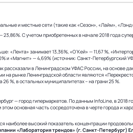
ьные и местные сети (такие как «Сезон», «Лайм», «Лэнд»
— 23,86%. С учетом приобретенных в начале 2018 года супе
ше: «Лента» занимает 13,36%, «О’Кей» — 11,67 %, «Интерто
0% и «Магнит» — 4,69% (источник:
Санкт-Петербургский УФА
ак рассказали в Ленинградском УФАС России
,
на основе да
и на рынке Ленинградской области являются «Перекресток
 26 %, в остальных муниципалитетах – на грани 25 %.
бург — город гипермаркетов. По данным InfoLine, в 2018 
ри этом основная часть сосредоточена в черте города и ха
ся наиболее высокий показатель концентрации продовольс
пании «Лаборатория трендов» (г. Санкт-Петербург) 