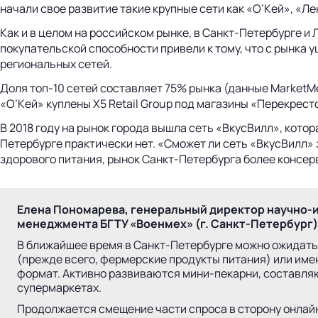
начали свое развитие такие крупные сети как «О’Кей», «Ле
Как и в целом на российском рынке, в Санкт-Петербурге и
покупательской способности привели к тому, что с рынка 
региональных сетей.
Доля топ-10 сетей составляет 75% рынка (данные MarketMe
«О’Кей» куплены Х5 Retail Group под магазины «Перекрест
В 2018 году на рынок города вышла сеть «ВкусВилл», кото
Петербурге практически нет. «Сможет ли сеть «ВкусВилл» 
здорового питания, рынок Санкт-Петербурга более консер
Елена Пономарева, генеральный директор научно-
менеджмента БГТУ «Военмех» (г. Санкт-Петербург)
В ближайшее время в Санкт-Петербурге можно ожидать
(прежде всего, фермерские продукты питания) или име
формат. Активно развиваются мини-пекарни, составляю
супермаркетах.
Продолжается смещение части спроса в сторону онлайн-к