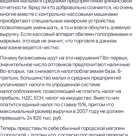
ведения малыми и средними предприятиями финансовой
отчетности. Вряд ли кто добровольно сознается, но очень
многие вместе с контрольно-кассовыми машинами
приобретают специальные хакерские устройства,
позволяющие уменьшать, а то и вовсе обнулять дневную
выручку. Если кассовый аппарат обклеен голограммами и
марками, это еще не значит, что торговля в данном
магазине ведется честно.
Почему бизнесмены идут на эти нарушения? Во-первых,
значительное число оптовиков предпочитают наличные.
Во-вторых, так снижается налогооблагаемая база. В-
третьих, большинство малых и средних предприятий
уплачивают налоги по упрощенной системе
налогообложения, позволяющей не платить налог на
прибыль, НДС, ЕСН, налог на имущество. Вместо них
платится единый налог по ставке 15%, притом что
максимальный размер выручки в 2007 году не должен
превышать 24 820 тыс. руб.
Теперь представьте себе обычный городской магазин
(городской – потому что, согласно последней переписи