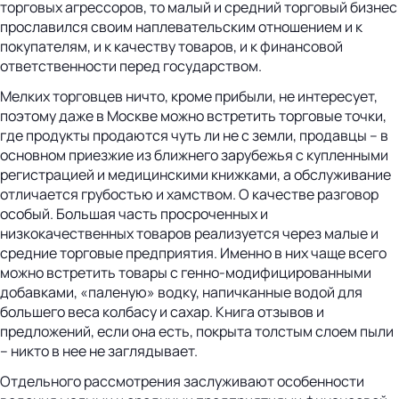
торговых агрессоров, то малый и средний торговый бизнес
прославился своим наплевательским отношением и к
покупателям, и к качеству товаров, и к финансовой
ответственности перед государством.
Мелких торговцев ничто, кроме прибыли, не интересует,
поэтому даже в Москве можно встретить торговые точки,
где продукты продаются чуть ли не с земли, продавцы – в
основном приезжие из ближнего зарубежья с купленными
регистрацией и медицинскими книжками, а обслуживание
отличается грубостью и хамством. О качестве разговор
особый. Большая часть просроченных и
низкокачественных товаров реализуется через малые и
средние торговые предприятия. Именно в них чаще всего
можно встретить товары с генно-модифицированными
добавками, «паленую» водку, напичканные водой для
большего веса колбасу и сахар. Книга отзывов и
предложений, если она есть, покрыта толстым слоем пыли
– никто в нее не заглядывает.
Отдельного рассмотрения заслуживают особенности