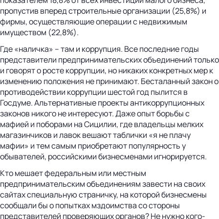
пропустив вперед строительные организации (25,8%) и
фирмы, осуществляющие операции с недвижимым
имуществом (22,8%).
Где «наличка» – там и коррупция. Все последние годы
представители предпринимательских объединений только
и говорят о росте коррупции, но никаких конкретных мер к
изменению положения не принимают. Бесталанный закон о
противодействии коррупции шестой год пылится в
Госдуме. Альтернативные проекты антикоррупционных
законов никого не интересуют. Даже опыт борьбы с
мафией и поборами на Сицилии, где владельцы мелких
магазинчиков и лавок вешают таблички «я не плачу
мафии» и тем самым приобретают популярность у
обывателей, российскими бизнесменами игнорируется.
Кто мешает федеральным или местным
предпринимательским объединениям завести на своих
сайтах специальную страничку, на которой бизнесмены
сообщали бы о попытках мздоимства со стороны
представителей проверяющих органов? Не нужно кого-