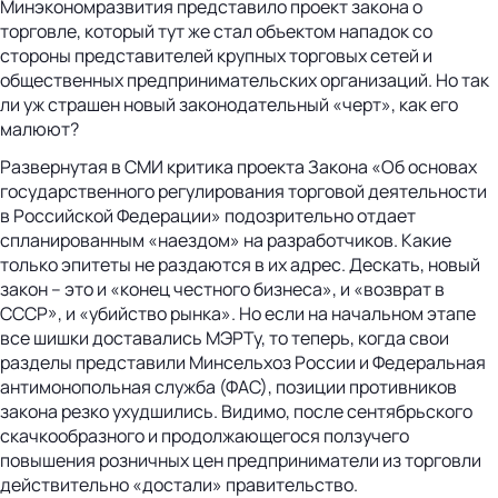
Минэкономразвития представило проект закона о
торговле, который тут же стал объектом нападок со
стороны представителей крупных торговых сетей и
общественных предпринимательских организаций. Но так
ли уж страшен новый законодательный «черт», как его
малюют?
Развернутая в СМИ критика проекта Закона «Об основах
государственного регулирования торговой деятельности
в Российской Федерации» подозрительно отдает
спланированным «наездом» на разработчиков. Какие
только эпитеты не раздаются в их адрес. Дескать, новый
закон – это и «конец честного бизнеса», и «возврат в
СССР», и «убийство рынка». Но если на начальном этапе
все шишки доставались МЭРТу, то теперь, когда свои
разделы представили Минсельхоз России и Федеральная
антимонопольная служба (ФАС), позиции противников
закона резко ухудшились. Видимо, после сентябрьского
скачкообразного и продолжающегося ползучего
повышения розничных цен предприниматели из торговли
действительно «достали» правительство.