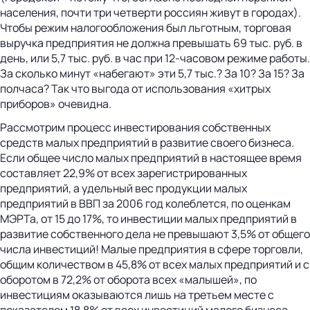
населения, почти три четверти россиян живут в городах).
Чтобы режим налогообложения был льготным, торговая
выручка предприятия не должна превышать 69 тыс. руб. в
день, или 5,7 тыс. руб. в час при 12-часовом режиме работы.
За сколько минут «набегают» эти 5,7 тыс.? За 10? За 15? За
полчаса? Так что выгода от использования «хитрых
приборов» очевидна.
Рассмотрим процесс инвестирования собственных
средств малых предприятий в развитие своего бизнеса.
Если общее число малых предприятий в настоящее время
составляет 22,9% от всех зарегистрированных
предприятий, а удельный вес продукции малых
предприятий в ВВП за 2006 год колеблется, по оценкам
МЭРТа, от 15 до 17%, то инвестиции малых предприятий в
развитие собственного дела не превышают 3,5% от общего
числа инвестиций! Малые предприятия в сфере торговли,
общим количеством в 45,8% от всех малых предприятий и с
оборотом в 72,2% от оборота всех «малышей», по
инвестициям оказываются лишь на третьем месте с
показателем 18,8% от всех инвестиций малого бизнеса,