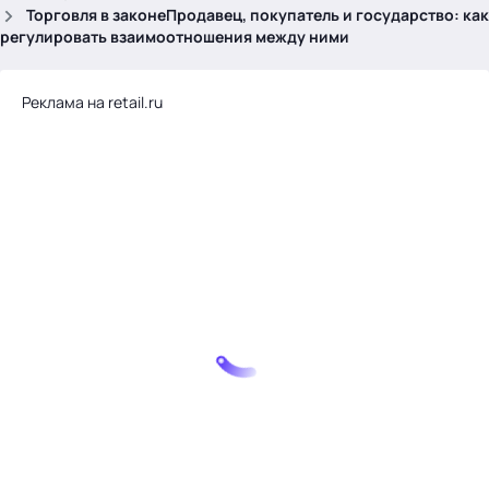
.
Торговля в законеПродавец, покупатель и государство: как
регулировать взаимоотношения между ними
Реклама на retail.ru
Тема месяца: Автоматизация на 1С
Войти
картина дня
темы
новости
материалы
видео
события