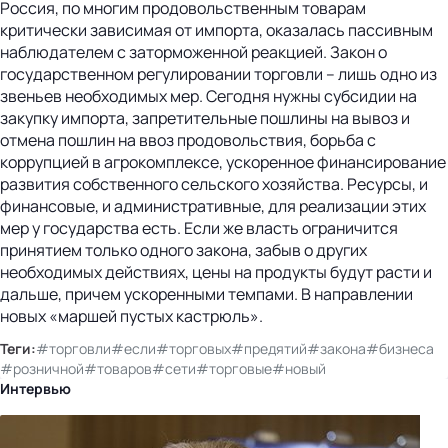
Россия, по многим продовольственным товарам
критически зависимая от импорта, оказалась пассивным
наблюдателем с заторможенной реакцией. Закон о
государственном регулировании торговли – лишь одно из
звеньев необходимых мер. Сегодня нужны субсидии на
закупку импорта, запретительные пошлины на вывоз и
отмена пошлин на ввоз продовольствия, борьба с
коррупцией в агрокомплексе, ускоренное финансирование
развития собственного сельского хозяйства. Ресурсы, и
финансовые, и административные, для реализации этих
мер у государства есть. Если же власть ограничится
принятием только одного закона, забыв о других
необходимых действиях, цены на продукты будут расти и
дальше, причем ускоренными темпами. В направлении
новых «маршей пустых кастрюль».
Теги:
#торговли
#если
#торговых
#предятий
#закона
#бизнеса
#розничной
#товаров
#сети
#торговые
#новый
Интервью