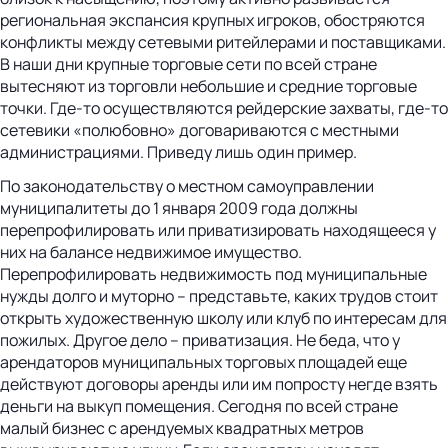
региональная экспансия крупных игроков, обостряются
конфликты между сетевыми ритейлерами и поставщиками.
В наши дни крупные торговые сети по всей стране
вытесняют из торговли небольшие и средние торговые
точки. Где-то осуществляются рейдерские захваты, где-то
сетевики «полюбовно» договариваются с местными
администрациями. Приведу лишь один пример.
По законодательству о местном самоуправлении
муниципалитеты до 1 января 2009 года должны
перепрофилировать или приватизировать находящееся у
них на балансе недвижимое имущество.
Перепрофилировать недвижимость под муниципальные
нужды долго и муторно – представьте, каких трудов стоит
открыть художественную школу или клуб по интересам для
пожилых. Другое дело – приватизация. Не беда, что у
арендаторов муниципальных торговых площадей еще
действуют договоры аренды или им попросту негде взять
деньги на выкуп помещения. Сегодня по всей стране
малый бизнес с арендуемых квадратных метров