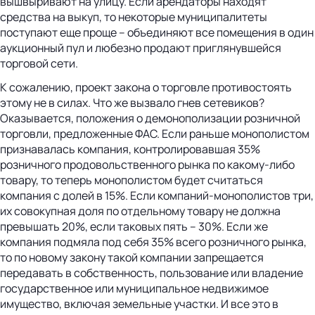
вышвыривают на улицу. Если арендаторы находят
средства на выкуп, то некоторые муниципалитеты
поступают еще проще – объединяют все помещения в один
аукционный пул и любезно продают приглянувшейся
торговой сети.
К сожалению, проект закона о торговле противостоять
этому не в силах. Что же вызвало гнев сетевиков?
Оказывается, положения о демонополизации розничной
торговли, предложенные ФАС. Если раньше монополистом
признавалась компания, контролировавшая 35%
розничного продовольственного рынка по какому-либо
товару, то теперь монополистом будет считаться
компания с долей в 15%. Если компаний-монополистов три,
их совокупная доля по отдельному товару не должна
превышать 20%, если таковых пять – 30%. Если же
компания подмяла под себя 35% всего розничного рынка,
то по новому закону такой компании запрещается
передавать в собственность, пользование или владение
государственное или муниципальное недвижимое
имущество, включая земельные участки. И все это в