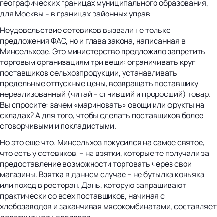
географических границах муниципального образования,
для Москвы – в границах районных управ.
Неудовольствие сетевиков вызвали не только
предложения ФАС, но и глава закона, написанная в
Минсельхозе. Это министерство предложило запретить
торговым организациям три вещи: ограничивать круг
поставщиков сельхозпродукции, устанавливать
предельные отпускные цены, возвращать поставщику
нереализованный (читай – сгнивший и проросший) товар.
Вы спросите: зачем «мариновать» овощи или фрукты на
складах? А для того, чтобы сделать поставщиков более
сговорчивыми и покладистыми.
Но это еще что. Минсельхоз покусился на самое святое,
что есть у сетевиков, – на взятки, которые те получали за
предоставление возможности торговать через свои
магазины. Взятка в данном случае – не бутылка коньяка
или поход в ресторан. Дань, которую запрашивают
практически со всех поставщиков, начиная с
хлебозаводов и заканчивая мясокомбинатами, составляет
десятки тысяч долларов.