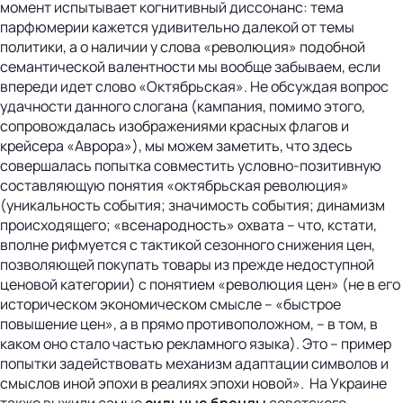
момент испытывает когнитивный диссонанс: тема
парфюмерии кажется удивительно далекой от темы
политики, а о наличии у слова «революция» подобной
семантической валентности мы вообще забываем, если
впереди идет слово «Октябрьская». Не обсуждая вопрос
удачности данного слогана (кампания, помимо этого,
сопровождалась изображениями красных флагов и
крейсера «Аврора»), мы можем заметить, что здесь
совершалась попытка совместить условно-позитивную
составляющую понятия «октябрьская революция»
(уникальность события; значимость события; динамизм
происходящего; «всенародность» охвата – что, кстати,
вполне рифмуется с тактикой сезонного снижения цен,
позволяющей покупать товары из прежде недоступной
ценовой категории) с понятием «революция цен» (не в его
историческом экономическом смысле – «быстрое
повышение цен», а в прямо противоположном, – в том, в
каком оно стало частью рекламного языка). Это – пример
попытки задействовать механизм адаптации символов и
смыслов иной эпохи в реалиях эпохи новой». На Украине
также выжили самые
сильные бренды
советского