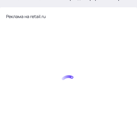
.
Реклама на retail.ru
Тема месяца: Автоматизация на 1С
Войти
картина дня
темы
новости
материалы
видео
события