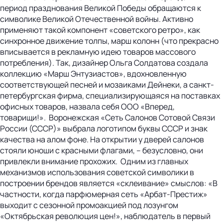
период празднования Великой Победы обращаются к
символике Великой Отечественной войны. Активно
применяют такой компонент «советского ретро», как
синхронное движение толпы, марш колонн (что прекрасно
вписывается в рекламную идею товаров массового
потребления). Так, дизайнер Ольга Солдатова создала
коллекцию «Марш Энтузиастов», вдохновленную
соответствующей песней и мозаиками Дейнеки, а санкт-
петербургская фирма, специализирующаяся на поставках
офисных товаров, назвала себя ООО «Вперед,
товарищи!». Воронежская «Сеть Салонов Сотовой Связи
России (СССР)» выбрала логотипом буквы СССР и знак
качества на алом фоне. На открытии у дверей салонов
стояли юноши с красными флагами, – безусловно, они
привлекли внимание прохожих. Одним из главных
механизмов использования советской символики в
построении брендов является «склеивание» смыслов: «В
частности, когда парфюмерная сеть «Арбат-Престиж»
выходит с сезонной промоакцией под лозунгом
«Октябрьская революция цен!», наблюдатель в первый