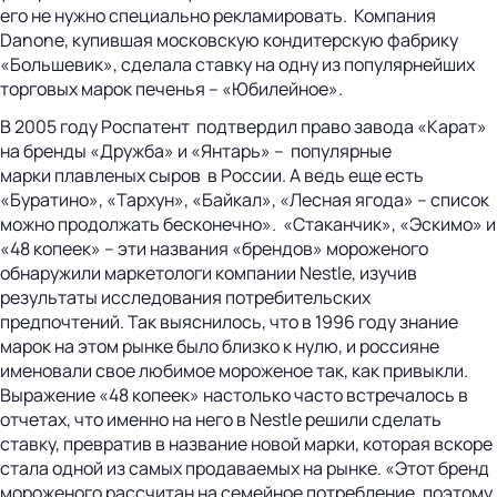
его не нужно специально рекламировать. Компания
Danone, купившая московскую кондитерскую фабрику
«Большевик», сделала ставку на одну из популярнейших
торговых марок печенья – «Юбилейное».
В 2005 году Роспатент подтвердил право завода «Карат»
на бренды «Дружба» и «Янтарь» – популярные
марки плавленых сыров в России. А ведь еще есть
«Буратино», «Тархун», «Байкал», «Лесная ягода» – список
можно продолжать бесконечно». «Стаканчик», «Эскимо» и
«48 копеек» – эти названия «брендов» мороженого
обнаружили маркетологи компании Nestle, изучив
результаты исследования потребительских
предпочтений. Так выяснилось, что в 1996 году знание
марок на этом рынке было близко к нулю, и россияне
именовали свое любимое мороженое так, как привыкли.
Выражение «48 копеек» настолько часто встречалось в
отчетах, что именно на него в Nestle решили сделать
ставку, превратив в название новой марки, которая вскоре
стала одной из самых продаваемых на рынке. «Этот бренд
мороженого рассчитан на семейное потребление, поэтому