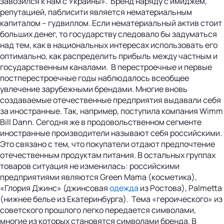
завозился к нам с Украины». Бренд наряду с имиджем,
репутацией, паблисити является нематериальным
капиталом – гудвиллом. Если нематериальный актив стоит
больших денег, то государству следовало бы задуматься
над тем, как в национальных интересах использовать его
оптимально, как распределить прибыль между частным и
государственным каналами. В перестроечные и первые
постперестроечные годы наблюдалось всеобщее
увлечение зарубежными брендами. Многие вновь
создаваемые отечественные предприятия выдавали себя
за иностранные. Так, например, поступила компания Wimm
Bill Dann. Сегодня же в продовольственном сегменте
иностранные производители называют себя российскими.
Это связано с тем, что покупатели отдают предпочтение
отечественным продуктам питания. В остальных группах
товаров ситуация не изменилась: российскими
предприятиями являются Green Mama (косметика),
«Глория Джинс» (джинсовая
одежда
из Ростова), Palmetta
(нижнее белье из Екатеринбурга). Тема «героического» из
советского прошлого легко передается символами,
многие из которых становятся символами бренда. В