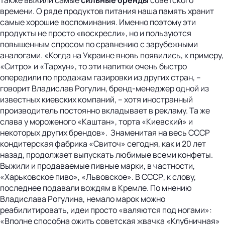
времени. О ряде продуктов питания наша память хранит
самые хорошие воспоминания. Именно поэтому эти
продукты не просто «воскресли», но и пользуются
повышенным спросом по сравнению с зарубежными
аналогами. «Когда на Украине вновь появились, к примеру,
«Ситро» и «Тархун», то эти напитки очень быстро
опередили по продажам газировки из других стран, –
говорит Владислав Рогулин, бренд-менеджер одной из
известных киевских компаний, – хотя иностранный
производитель постоянно вкладывает в рекламу. Та же
слава у мороженого «Каштан», торта «Киевский» и
некоторых других брендов». Знаменитая на весь СССР
кондитерская фабрика «Свиточ» сегодня, как и 20 лет
назад, продолжает выпускать любимые всеми конфеты.
Выжили и продаваемые пивные марки, в частности,
«Харьковское пиво», «Львовское». В СССР, к слову,
последнее подавали вождям в Кремле. По мнению
Владислава Рогулина, немало марок можно
реабилитировать, идеи просто «валяются под ногами»:
«Вполне способна ожить советская жвачка «Клубничная»