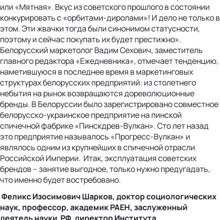
или «Мятная». Вкус из советского прошлого в состоянии
конкурировать с «орбитами-диролами»! И дело не только в
этом. Эти жвачки тогда были синонимом статусности,
поэтому и сейчас покупать их будет престижно».
Белорусский маркетолог Вадим Сехович, заместитель
главного редактора «Ежедневника», отмечает тенденцию,
наметившуюся в последнее время в маркетинговых
структурах белорусских предприятий: из столетнего
небытия на рынок возвращаются дореволюционные
бренды. В Белоруссии было зарегистрировано совместное
белорусско-украинское предприятие на пинской
спичечной фабрике «Пинскдрев-Вулкан». Сто лет назад
это предприятие называлось «Прогресс-Вулкан» и
являлось одним из крупнейших в спичечной отрасли
Российской Империи. Итак, эксплуатация советских
брендов – занятие выгодное, только нужно предугадать,
что именно будет востребовано.
Феликс Изосимович Шарков, доктор социологических
наук, профессор, академик РАЕН, заслуженный
деятель науки РФ, директор Института