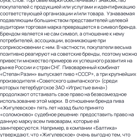
покупателей с продукцией или услугами и идентификацию
соответствующей организации и/или товара. Узнаваемая
подавляющим большинством представителей целевой
аудитории торговая марка превращается в символ бренда.
Брендом является не сам символ, а отношение к нему
потребителей, ассоциации, возникающие при
соприкосновении с ним. В частности, покупатели весьма
позитивно реагируют на советские бренды, поэтому можно
привести множество примеров их успешного развития на
рынке России и стран СНГ. Пивоваренный комбинат
«Степан Разин» выпускает пиво «СССР», а три крупнейших
производителя «Советского шампанского» (среди
которых петербургское ЗАО «Игристые вина»)
продолжают отстаивать свое право на безвозмездное
использование этой марки. В отношении бренда пива
«Жигулевское» пять лет назад было принято
«соломоново» судебное решение: предоставить право на
данную марку всем пивоварам, которые ей
заинтересуются. Например, в компании «Балтика»
утверждают, что «Жигулевское» очень выгодно тем, что