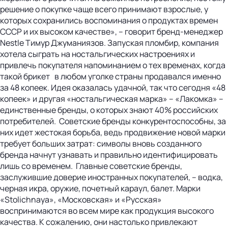
решение о покупке чаще всего принимают взрослые, у
которых сохранились воспоминания о продуктах времен
СССР и их высоком качестве», – говорит бренд-менеджер
Nestle Тимур Джуманиязов. Запуская пломбир, компания
хотела сыграть на ностальгических настроениях и
привлечь покупателя напоминанием о тех временах, когда
такой брикет в любом уголке страны продавался именно
за 48 копеек. Идея оказалась удачной, так что сегодня «48
копеек» и другая «ностальгическая марка» – «Лакомка» –
единственные бренды, о которых знают 40% российских
потребителей. Советские бренды конкурентоспособны, за
них идет жестокая борьба, ведь продвижение новой марки
требует больших затрат: символы вновь созданного
бренда начнут узнавать и правильно идентифицировать
лишь со временем. Главные советские бренды,
заслужившие доверие иностранных покупателей, – водка,
черная икра, оружие, почетный караул, балет. Марки
«Stolichnaya», «Московская» и «Русская»
воспринимаются во всем мире как продукция высокого
качества. К сожалению, они настолько привлекают