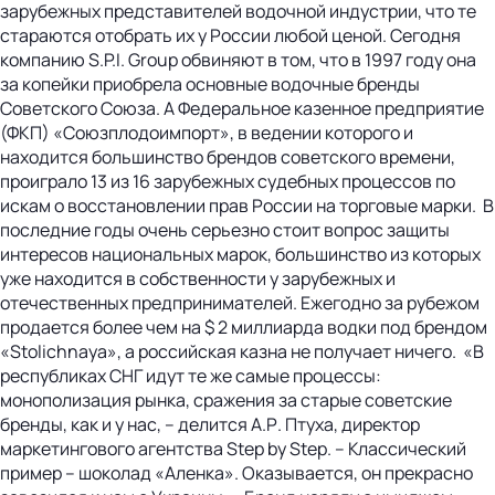
зарубежных представителей водочной индустрии, что те
стараются отобрать их у России любой ценой. Сегодня
компанию S.P.I. Group обвиняют в том, что в 1997 году она
за копейки приобрела основные водочные бренды
Советского Союза. А Федеральное казенное предприятие
(ФКП) «Союзплодоимпорт», в ведении которого и
находится большинство брендов советского времени,
проиграло 13 из 16 зарубежных судебных процессов по
искам о восстановлении прав России на торговые марки. В
последние годы очень серьезно стоит вопрос защиты
интересов национальных марок, большинство из которых
уже находится в собственности у зарубежных и
отечественных предпринимателей. Ежегодно за рубежом
продается более чем на $ 2 миллиарда водки под брендом
«Stolichnaya», а российская казна не получает ничего. «В
республиках СНГ идут те же самые процессы:
монополизация рынка, сражения за старые советские
бренды, как и у нас, – делится А.Р. Птуха, директор
маркетингового агентства Step by Step. – Классический
пример – шоколад «Аленка». Оказывается, он прекрасно