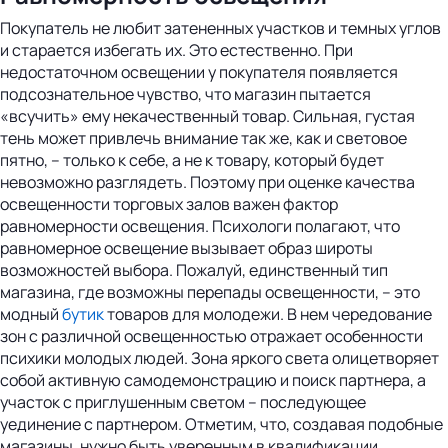
Покупатель не любит затененных участков и темных углов
и старается избегать их. Это естественно. При
недостаточном освещении у покупателя появляется
подсознательное чувство, что магазин пытается
«всучить» ему некачественный товар. Сильная, густая
тень может привлечь внимание так же, как и световое
пятно, – только к себе, а не к товару, который будет
невозможно разглядеть. Поэтому при оценке качества
освещенности торговых залов важен фактор
равномерности освещения. Психологи полагают, что
равномерное освещение вызывает образ широты
возможностей выбора. Пожалуй, единственный тип
магазина, где возможны перепады освещенности, – это
модный
бутик
товаров для молодежи. В нем чередование
зон с различной освещенностью отражает особенности
психики молодых людей. Зона яркого света олицетворяет
собой активную самодемонстрацию и поиск партнера, а
участок с приглушенным светом – последующее
уединение с партнером. Отметим, что, создавая подобные
магазины, нужно быть уверенным в квалификации