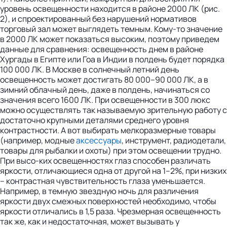
уровень освещенности находится в районе 2000 ЛК (рис.
2), и спроектированный без нарушений нормативов
торговый зал может выглядеть темным. Кому-то значение
в 2000 ЛК может показаться высоким, поэтому приведем
данные для сравнения: освещенность днем в районе
Хургады в Египте или Гоа в Индии в полдень будет порядка
100 000 ЛК. В Москве в солнечный летний день
освещенность может достигать 80 000–90 000 ЛК, а в
зимний облачный день, даже в полдень, начинаться со
значения всего 1600 ЛК. При освещенности в 300 люкс
можно осуществлять так называемую зрительную работу с
достаточно крупными деталями среднего уровня
контрастности. А вот выбирать мелкоразмерные товары
(например, модные
аксессуары
, инструмент, радиодетали,
товары для рыбалки и охоты) при этом освещении трудно.
При высо-ких освещенностях глаз способен различать
яркости, отличающиеся одна от другой на 1–2%, при низких
– контрастная чувствительность глаза уменьшается.
Например, в темную звездную ночь для различения
яркости двух смежных поверхностей необходимо, чтобы
яркости отличались в 1,5 раза. Чрезмерная освещенность
так же, как и недостаточная, может вызывать у