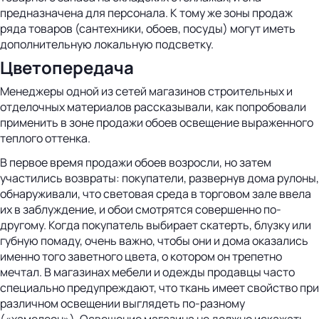
предназначена для персонала. К тому же зоны продаж
ряда товаров (сантехники, обоев, посуды) могут иметь
дополнительную локальную подсветку.
Цветопередача
Менеджеры одной из сетей магазинов строительных и
отделочных материалов рассказывали, как попробовали
применить в зоне продажи обоев освещение выраженного
теплого оттенка.
В первое время продажи обоев возросли, но затем
участились возвраты: покупатели, развернув дома рулоны,
обнаруживали, что световая среда в торговом зале ввела
их в заблуждение, и обои смотрятся совершенно по-
другому. Когда покупатель выбирает скатерть, блузку или
губную помаду, очень важно, чтобы они и дома оказались
именно того заветного цвета, о котором он трепетно
мечтал. В магазинах мебели и одежды продавцы часто
специально предупреждают, что ткань имеет свойство при
различном освещении выглядеть по-разному
(«хамелеон»). Освещение магазина не должно искажать