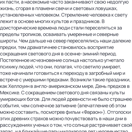
их пасти, а насекомые часто заканчивают свою недолгую
жизнь, сгорая в пламени свечи и световых ловушках,
установленных человеком. Стремление человека к свету
лежит в основе многих культов и праздников. В
доисторические времена люди стали переселяться за
пределы тропиков, осваивать умеренные и северные
широты. Чем дальше на север переселялись наши далекие
предки, тем драматичнее становилось восприятие
сокращения светового дня в осенне-зимний период.
Постепенное исчезновение солнца настолько угнетало
психику людей, что они, полагая, что светило умирает,
тоже начинали готовиться к переходу в загробный мир и
встрече с умершими предками. Возникли такие праздники,
как Хеллоуин в англо-американском мире, День предков в
Мексике. С сокращением светового дня связаны культы
умирающих богов. Для людей древности не было страшнее
события, чем солнечное затмение (впечатление об этом
можно составить, посмотрев фильм «Фараон»). Отголоски
этих древних страхов можно почувствовать в наши дни в
рассуждениях ученых о том, что солнце растрачивает свой
запас, и в ближайшие пару миллиардов лет человечество