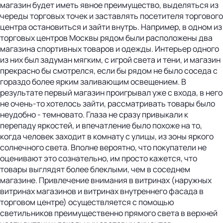
магазин будет иметь явное преимущество, выделяться из
череды торговых точек и заставлять посетителя торгового
центра остановиться и зайти внутрь. Например, в одном из
торговых центров Москвы рядом были расположены два
магазина спортивных товаров и одежды. Интерьер одного
из них был задуман мягким, с игрой света и тени, и магазин
прекрасно бы смотрелся, если бы рядом не было соседа с
гораздо более ярким заливающим освещением. В
результате первый магазин проигрывал уже с входа, в него
не очень-то хотелось зайти, рассматривать товары было
неудобно - темновато. Глаза не сразу привыкали к
перепаду яркостей, и впечатление было похоже на то,
когда человек заходит в комнату с улицы, из зоны яркого
солнечного света. Вполне вероятно, что покупатели не
оценивают это сознательно, им просто кажется, что
товары выглядят более блеклыми, чем в соседнем
магазине. Привлечение внимания в витринах (наружных
витринах магазинов и витринах внутреннего фасада в
торговом центре) осуществляется с помощью
светильников преимущественно прямого света в верхней