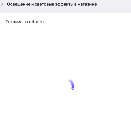
.
Освещение и световые эффекты в магазине
Реклама на retail.ru
Тема месяца: Автоматизация на 1С
Войти
картина дня
темы
новости
материалы
видео
события