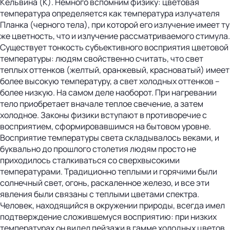
Кельвина (К). Немного вспомним физику: цветовая
температура определяется как температура излучателя
Планка (черного тела), при которой его излучение имеет ту
же цветность, что и излучение рассматриваемого стимула.
Существует тонкость субъективного восприятия цветовой
температуры: людям свойственно считать, что свет
теплых оттенков (желтый, оранжевый, красноватый) имеет
более высокую температуру, а свет холодных оттенков –
более низкую. На самом деле наоборот. При нагревании
тело приобретает вначале теплое свечение, а затем
холодное. Законы физики вступают в противоречие с
восприятием, сформировавшимся на бытовом уровне.
Восприятие температуры света складывалось веками, и
буквально до прошлого столетия людям просто не
приходилось сталкиваться со сверхвысокими
температурами. Традиционно теплыми и горячими были
солнечный свет, огонь, раскаленное железо, и все эти
явления были связаны с теплыми цветами спектра.
Человек, находящийся в окружении природы, всегда имел
подтверждение сложившемуся восприятию: при низких
температурах он видел пейзажи в гамме холодных цветов,