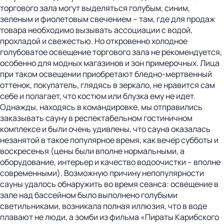
торгового зала могут выделяться голубым, синим,
зеленым и фиолетовым свечением – там, где для продаж
товара необходимо вызывать ассоциации с водой,
прохладой и свежестью. Но откровенно холодное
голубоватое освещение торгового зала не рекомендуется,
особенно для модных магазинов и зон примерочных. Лица
при таком освещении приобретают бледно-мертвенный
оттенок, покупатель, глядясь в зеркало, не нравится сам
себе и полагает, что костюм или блузка ему не идет.
Однажды, находясь в командировке, мы отправились
заказывать сауну в респектабельном гостиничном
комплексе и были очень удивлены, что сауна оказалась
незанятой в такое популярное время, как вечер субботы и
воскресенья (цены были вполне нормальными, а
оборудование, интерьер и качество водоочистки – вполне
современными). Возможную причину непопулярности
сауны удалось обнаружить во время сеанса: освещение в
зале над бассейном было выполнено голубыми
светильниками, возникала полная иллюзия, что в воде
плавают не люди, а зомби из фильма «Пираты Карибского