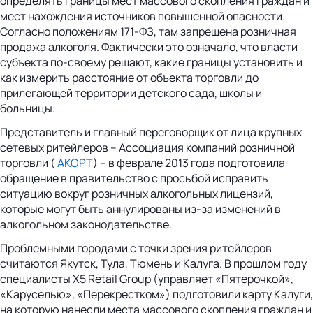
определять границы мест массового скопления граждан и
мест нахождения источников повышенной опасности.
Согласно положениям 171-ФЗ, там запрещена розничная
продажа алкоголя. Фактически это означало, что власти
субъекта по-своему решают, какие границы установить и
как измерить расстояние от объекта торговли до
прилегающей территории детского сада, школы и
больницы.
Представитель и главный переговорщик от лица крупных
сетевых ритейлеров – Ассоциация компаний розничной
торговли (
АКОРТ
) – в феврале 2013 года подготовила
обращение в правительство с просьбой исправить
ситуацию вокруг розничных алкогольных лицензий,
которые могут быть аннулированы из-за изменений в
алкогольном законодательстве.
Проблемными городами с точки зрения ритейлеров
считаются Якутск, Тула, Тюмень и Калуга. В прошлом году
специалисты X5 Retail Group (управляет «Пятерочкой»,
«Каруселью», «Перекрестком») подготовили карту Калуги,
на которую нанесли места массового скопления граждан и