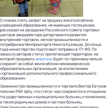
О планах снять запрет на продажу алкоголя вблизи
учреждений образования, не имеющих гослицензии,
рассказал на заседании Российского совета торговых
центров замдиректора департамента развития
внутренней торговли, легкой промышленности и
потребрынка Минпромторга Никита Кузнецов. До конца
года министерство подготовит поправки в 171-ФЗ. По
замыслу авторов статус прилегающей территории, на
которой продавать
алкоголь
будет по-прежнему нельзя,
сохранят за собой земли вблизи некоммерческих
образовательных организаций, за исключением
«организаций дополнительного профессионального
образования».
Замминистра промышленности и торговли Виктор Евтухов
пояснил РБК daily, что статус-кво сохранится в отношении
государственных и муниципальных больниц и поликлиник,
а также родильных домов и частных больниц.
Действующая сегодня норма не разрешает продавать