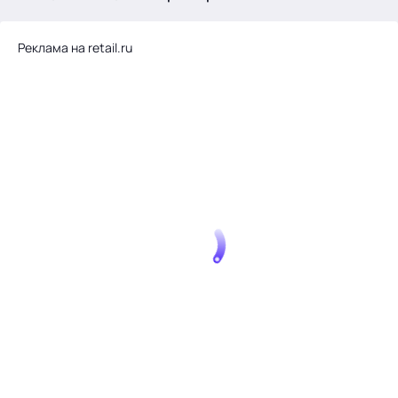
.
Реклама на retail.ru
Тема месяца: Автоматизация на 1С
Войти
картина дня
темы
новости
материалы
видео
события