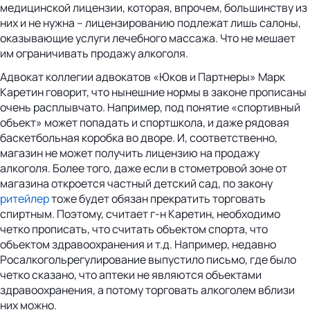
медицинской лицензии, которая, впрочем, большинству из
них и не нужна – лицензированию подлежат лишь салоны,
оказывающие услуги лечебного массажа. Что не мешает
им ограничивать продажу алкоголя.
Адвокат коллегии адвокатов «Юков и Партнеры» Марк
Каретин говорит, что нынешние нормы в законе прописаны
очень расплывчато. Например, под понятие «спортивный
объект» может попадать и спортшкола, и даже рядовая
баскетбольная коробка во дворе. И, соответственно,
магазин не может получить лицензию на продажу
алкоголя. Более того, даже если в стометровой зоне от
магазина откроется частный детский сад, по закону
ритейлер
тоже будет обязан прекратить торговать
спиртным. Поэтому, считает г-н Каретин, необходимо
четко прописать, что считать объектом спорта, что
объектом здравоохранения и т.д. Например, недавно
Росалкогольрегулирование выпустило письмо, где было
четко сказано, что аптеки не являются объектами
здравоохранения, а потому торговать алкоголем вблизи
них можно.