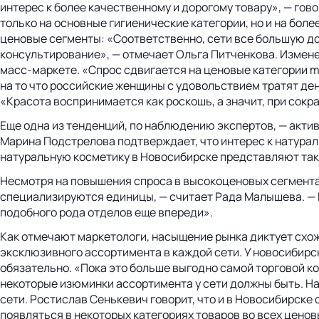
интерес к более качественному и дорогому товару», — гов
только на основные гигиенические категории, но и на бол
ценовые сегменты: «Соответственно, сети все большую до
консультирование», — отмечает Ольга Питченкова. Измен
масс-маркете. «Спрос сдвигается на ценовые категории m
на то что российские женщины с удовольствием тратят ден
«Красота воспринимается как роскошь, а значит, при сокр
Еще одна из тенденций, по наблюдению экспертов, — акт
Марина Подстрелова подтверждает, что интерес к натурал
натуральную косметику в Новосибирске представляют так
Несмотря на повышения спроса в высокоценовых сегмента
специализируются единицы, — считает Рада Малышева. — 
подобного рода отделов еще впереди».
Как отмечают маркетологи, насыщение рынка диктует схоже
эксклюзивного ассортимента в каждой сети. У новосибирск
обязательно. «Пока это больше выгодно самой торговой ко
некоторые изюминки ассортимента у сети должны быть. На
сети. Ростислав Сенькевич говорит, что и в Новосибирск
появляться в некоторых категориях товаров во всех ценов