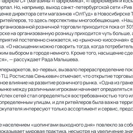
 Парфюм’С» (магазины «Парфюмика», «Парфюмерия и косме
черпал. Но, например, выход санкт-петербургской сети «Ри
ценке директора сети магазинов «Ол!Гуд» в Новосибирске 
ритейлеров, то здесь перспективы многообещающие. «Нацио
рганизованной розничной торговли приходится пока от 30
рске на организованную розницу приходится чуть больше, 
приятий постепенно снижается, но «рыночно-киосочная» ф
а. «О насыщении можно говорить тогда, когда потребител
им выбором в городе немного. Кроме того, насыщение сде
ся», — рассуждает Рада Малышева.
гипермаркетов, во-первых, вызвало перераспределение пок
Ц. Ростислав Сенькевич отмечает, что открытие торговых
ное влияние на развитие розничного рынка. «Одна из гран
 рынке между различными игроками начинает определяться
 Успех сетей стал определяться востребованностью того и
 определенным улицам, и для ритейлеров была важна террит
купателя интересуют только ассортимент и сервис, предс
 населением «шопингами выходного дня» повлекло за собо
оказывает мировая практика, несмотря на увеличение знач