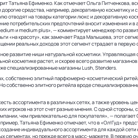
орит Татьяна Ефименко. Как отмечает Ольга Питченкова, в
ее дорогие средства, например, декоративную косметику и 
лю отводят на товары категории люкс и декоративную кос
ение потребительских предпочтений вносит изменения и в
edium и medium plus», — комментирует менеджер по разви
ьги «на красоту», как замечает Рада Малышева, этот сегм
ащении реальных доходов этот сегмент страдает в первую 
ивное развитие ниши натуральной косметики. Управляющая
ьной косметике растет, и скорее всего развитие магазино
же специализированные магазины Lush, Stenders.
х, собственно элитный парфюмерно-косметический ритейл 
Но собственно элитного ритейла вроде специализированны
сть ассортимента в различных сетях, а также уровень цен
их игроков на этот счет разные мнения. С одной стороны, 
мпании, чем привлекательно для покупателя», — полагает О
пример, Татьяна Ефименко отмечает, что в «Ол!Гуд» предс
е создание индивидуального ассортимента для каждой сет
ых сегментах, но прежде всего в масс-маркете. В первую 