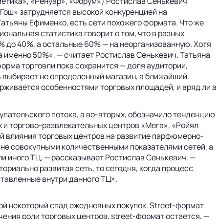
тика», «Ренуар», «Форум») Ростислав Сенькевич
в Гош» затрудняется высокой конкуренцией на
Татьяны Ефименко, есть сети похожего формата. Что же
нальная статистика говорит о том, что в разных
% до 40%, а остальные 60% — на неорганизованную. Хотя
а именно 50%«, — считает Ростислав Сенькевич. Татьяна
орма торговли пока сохранится — доля аудитории,
ь выбирает не определенный магазин, а ближайший.
рживается особенностями торговых площадей, и вряд ли в
упательского потока, а во-вторых, обозначило тенденцию
 и торгово-развлекательных центров «Мега», «Ройял
ей влияния торговых центров на развитие парфюмерно-
 не совокупными количественными показателями сетей, а
ли иного ТЦ, — рассказывает Ростислав Сенькевич. —
ориально развитая сеть, то сегодня, когда процесс
тавленные внутри данного ТЦ».
й некоторый спад ежедневных покупок. Street-формат
ения роли торговых центров, street-формат остается, —