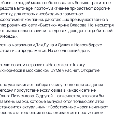
се больше людей может себе позволить больше тратить не
средства anti-age, поэтому активнее прирастают дорогие
метику, для которых необходимо грамотное
 ассортимент компаний, работающих преимущественно в
тию розничной сети «Бьютик» Арина Власова. Но, несмотря
ент рынка сильно зависит от уровня доходов потребителей:
очередь».
 сетью магазинов «Для Душа и Души» в Новосибирске
в этой ниши продолжится. На сегодняшний день
еще совсем не развит. «На сегменте luxury
х корнеров в московском ЦУМе у нас нет. Открытие
, но уже начинает набирать силу тенденция создания
сегодня присутствие эксклюзива в каждой сети не
льга Питченкова. С другой — отмечается, что хотя бы
тавлены марки, которые выпускаются только для этой
и становится актуальным: «Собственные марки начинают
очередь эта тенденция прослеживается в продуктовом