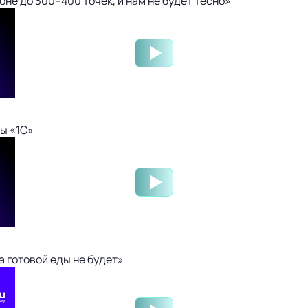
не до 300–400 точек, и нам не будет тесно»
ы «1С»
 готовой еды не будет»