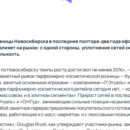
е
ицы Новосибирска в последние полтора-два года офо
влияет на рынок: с одной стороны, уплотнение сетей 
альность.
 по Новосибирску темпы роста достигают не менее 20%«, 
е заметный рывок парфюмерно-косметической розницы — бу
, занятые основными игроками — компаниями «Л’Этуаль» и
ере парфюмерно-косметического ритейла сегодня нет, — 
 массовом, и в элитном сегментах». Прирост сетей в посл
Этуаль» и «Ол!Гуд», занимающие сильные позиции на рынке
бой заметное перераспределение покупательского потока.
еры, работающие и с масс-маркетом, и с люксовыми позиц
стиж», Douglas Rivoli, как утверждают участники рынка, з