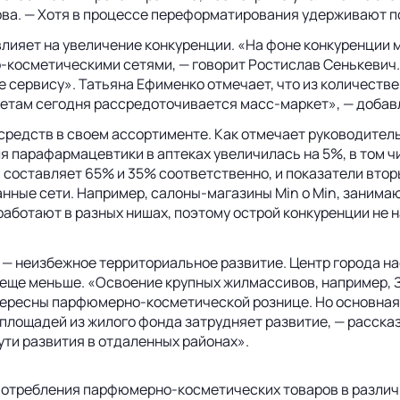
ва. — Хотя в процессе переформатирования удерживают п
влияет на увеличение конкуренции. «На фоне конкуренции 
косметическими сетями, — говорит Ростислав Сенькевич. 
 сервису». Татьяна Ефименко отмечает, что из количестве
кетам сегодня рассредоточивается масс-маркет», — добав
редств в своем ассортименте. Как отмечает руководитель
я парафармацевтики в аптеках увеличилась на 5%, в том ч
составляет 65% и 35% соответственно, и показатели втор
нные сети. Например, салоны-магазины Min o Min, занима
ботают в разных нишах, поэтому острой конкуренции не на
 — неизбежное территориальное развитие. Центр города на
 еще меньше. «Освоение крупных жилмассивов, например, 
интересны парфюмерно-косметической рознице. Но основная
 площадей из жилого фонда затрудняет развитие, — расск
ти развития в отдаленных районах».
потребления парфюмерно-косметических товаров в различ