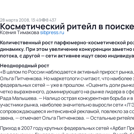
28 марта 2008, 13:49
8 437
Косметический ритейл в поиск
Ксения Тимакова
sibpress.ru
Количественный рост парфюмерно-косметической розн
динамику. При этом увеличение конкуренции заметно 
потока, с другой — сети активнее ищут свою индивиду
Неоднородный рост
«В целом по России наблюдается активный прирост рынка,
Ольга Питченкова. Но маркетологи считают, что наиболе
федеральных сетей — уже в прошлом. «Оценить доли рынка
четко выраженного, доминирующего на рынке лидера в сф
Рада Малышева. — Налицо острая конкурентная борьба и в
участники рынка, наиболее значительно выросли сети «Л’
сопровождающееся интенсивной рекламой, повлекло за со
звена, — отмечает Ольга Питченкова. — Остальные ритейл
Приход в 2007 году крупных федеральных сетей «Арбат Пре