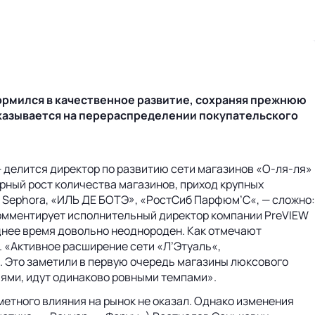
рмился в качественное развитие, сохраняя прежнюю
сказывается на перераспределении покупательского
— делится директор по развитию сети магазинов «О-ля-ля»
рный рост количества магазинов, приход крупных
 Sephora, «ИЛЬ ДЕ БОТЭ», «РостСиб Парфюм’С«, — сложно:
комментирует исполнительный директор компании PreVIEW
еднее время довольно неоднороден. Как отмечают
. «Активное расширение сети «Л’Этуаль«,
 Это заметили в первую очередь магазины люксового
иями, идут одинаково ровными темпами».
аметного влияния на рынок не оказал. Однако изменения