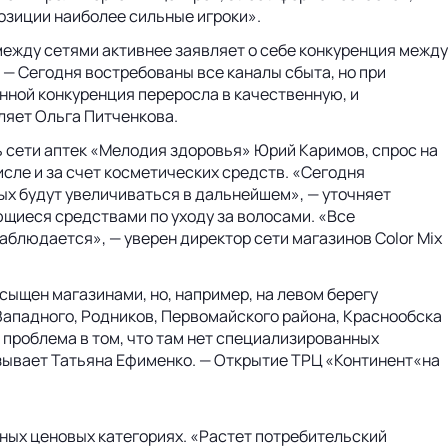
озиции наиболее сильные игроки».
между сетями активнее заявляет о себе конкуренция между
— Сегодня востребованы все каналы сбыта, но при
нной конкуренция переросла в качественную, и
ляет Ольга Питченкова.
 сети аптек «Мелодия здоровья» Юрий Каримов, спрос на
исле и за счет косметических средств. «Сегодня
ых будут увеличиваться в дальнейшем», — уточняет
ющиеся средствами по уходу за волосами. «Все
блюдается», — уверен директор сети магазинов Color Mix
сыщен магазинами, но, например, на левом берегу
Западного, Родников, Первомайского района, Краснообска
 проблема в том, что там нет специализированных
азывает Татьяна Ефименко. — Открытие ТРЦ «Континент«на
ных ценовых категориях. «Растет потребительский