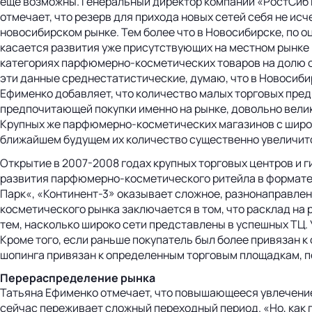
еще возможны. Генеральный директор компании «РостСиб
отмечает, что резерв для прихода новых сетей себя не ис
новосибирском рынке. Тем более что в Новосибирске, по о
касается развития уже присутствующих на местном рынке 
категориях парфюмерно-косметических товаров на долю о
эти данные среднестатистические, думаю, что в Новосиби
Ефименко добавляет, что количество малых торговых пред
предпочитающей покупки именно на рынке, довольно велик
Крупных же парфюмерно-косметических магазинов с широк
ближайшем будущем их количество существенно увеличит
Открытие в 2007-2008 годах крупных торговых центров и 
развития парфюмерно-косметического ритейла в формате Т
Парк«, «Континент-3» оказывает сложное, разнонаправлен
косметического рынка заключается в том, что расклад на
тем, насколько широко сети представлены в успешных ТЦ.
Кроме того, если раньше покупатель был более привязан к
шопинга привязан к определенным торговым площадкам, по
Перераспределение рынка
Татьяна Ефименко отмечает, что повышающееся увлечение
сейчас переживает сложный переходный период. «Но, как п