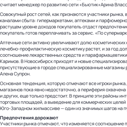
считает менеджер по развитию сети «Бьютик«Арина Власо
Совокупный рост сетей, как признаются участники рынка, 
каналами сбыта: гипермаркетами, аптеками и парфюмерно-
растущем уровне доходов покупатель отдаст предпочтение
покупатель готов переплачивать за сервис. «По супермар
Аптечные сети активно увеличивают долю косметических с
лечебно-профилактическую косметику растет, и за год дол
соотношение лекарственных средств и парафармацевтики 
Каримов. В Новосибирск приходят и новые специализирова
присутствующие в городе специализированные магазины ра
Алена Супрон.
Основная тенденция, которую отмечают все игроки рынка,
магазинов пока явно недостаточно, а периферия охвачена
и других, еще только предстоит. В принципе эти районы 
торговых площадей, а выведение для коммерческих целей
Юго-Западном жилмассиве — один из значимых шагов на пу
Предпочтения дорожают
Участники рынка отмечают, что изменяется соотношение 