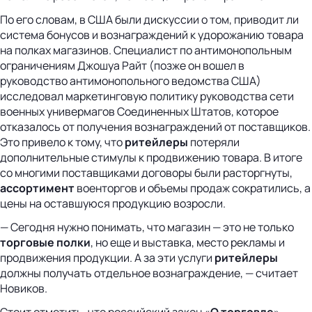
По его словам, в США были дискуссии о том, приводит ли
система бонусов и вознаграждений к удорожанию товара
на полках магазинов. Специалист по антимонопольным
ограничениям Джошуа Райт (позже он вошел в
руководство антимонопольного ведомства США)
исследовал маркетинговую политику руководства сети
военных универмагов Соединенных Штатов, которое
отказалось от получения вознаграждений от поставщиков.
Это привело к тому, что
ритейлеры
потеряли
дополнительные стимулы к продвижению товара. В итоге
со многими поставщиками договоры были расторгнуты,
ассортимент
военторгов и объемы продаж сократились, а
цены на оставшуюся продукцию возросли.
— Сегодня нужно понимать, что магазин — это не только
торговые полки
, но еще и выставка, место рекламы и
продвижения продукции. А за эти услуги
ритейлеры
должны получать отдельное вознаграждение, — считает
Новиков.