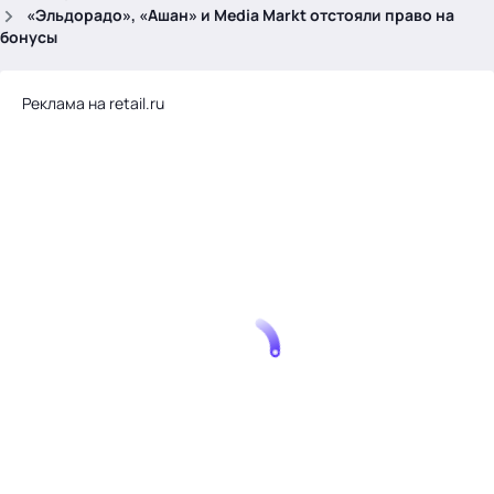
.
«Эльдорадо», «Ашан» и Media Markt отстояли право на
бонусы
Реклама на retail.ru
Тема месяца: Автоматизация на 1С
Войти
картина дня
темы
новости
материалы
видео
события