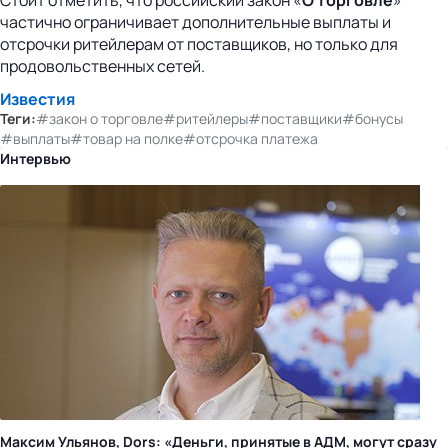
Стоит отметить, что российский закон «
О торговле
»
частично ограничивает дополнительные выплаты и
отсрочки ритейлерам от поставщиков, но только для
продовольственных сетей.
Известия
Теги:
#закон о торговле
#ритейлеры
#поставщики
#бонусы
#выплаты
#товар на полке
#отсрочка платежа
Интервью
Максим Ульянов, Dors: «Деньги, принятые в АДМ, могут сразу