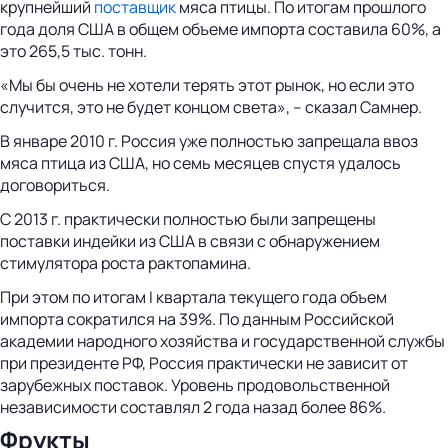
крупнейший
поставщик
мяса птицы. По итогам прошлого
года доля США в общем объеме импорта составила 60%, а
это 265,5 тыс. тонн.
«Мы бы очень не хотели терять этот рынок, но если это
случится, это не будет концом света», – сказал Самнер.
В январе 2010 г. Россия уже полностью запрещала ввоз
мяса птица из США, но семь месяцев спустя удалось
договориться.
С 2013 г. практически полностью были запрещены
поставки индейки из США в связи с обнаружением
стимулятора роста рактопамина.
При этом по итогам I квартала текущего года объем
импорта сократился на 39%. По данным Российской
академии народного хозяйства и государственной службы
при президенте РФ, Россия практически не зависит от
зарубежных поставок. Уровень продовольственной
независимости составлял 2 года назад более 86%.
Фрукты