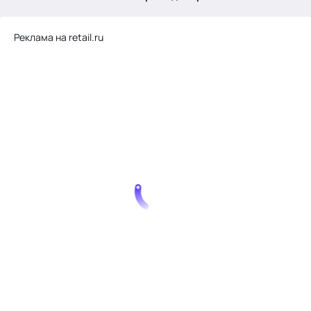
.
Реклама на retail.ru
Тема месяца: Автоматизация на 1С
Войти
картина дня
темы
новости
материалы
видео
события