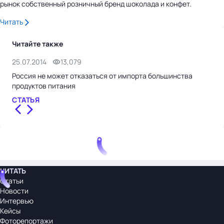
рынок собственный розничный бренд шоколада и конфет.
Читать
Читайте также
25.07.2014
13,079
25.
Россия не может отказаться от импорта большинства
Уйт
продуктов питания
СТ
СТАТЬЯ
ЧИТАТЬ
Статьи
Новости
Интервью
Кейсы
Фоторепортажи