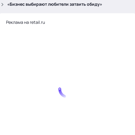
.
«Бизнес выбирают любители затаить обиду»
Реклама на retail.ru
Тема месяца: Автоматизация на 1С
Войти
картина дня
темы
новости
материалы
видео
события