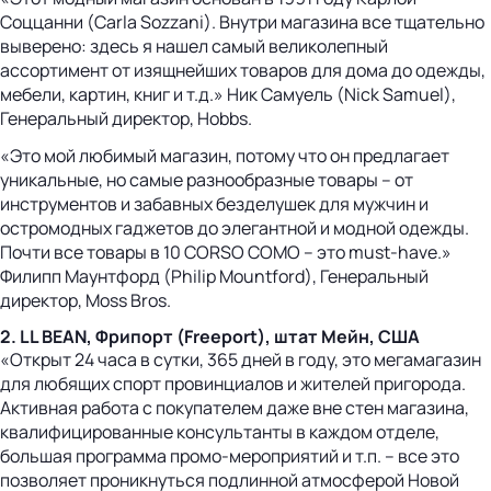
Соццанни (Carla Sozzani). Внутри магазина все тщательно
выверено: здесь я нашел самый великолепный
ассортимент от изящнейших товаров для дома до одежды,
мебели, картин, книг и т.д.» Ник Самуель (Nick Samuel),
Генеральный директор, Hobbs.
«Это мой любимый магазин, потому что он предлагает
уникальные, но самые разнообразные товары – от
инструментов и забавных безделушек для мужчин и
остромодных гаджетов до элегантной и модной одежды.
Почти все товары в 10 CORSO COMO – это must-have.»
Филипп Маунтфорд (Philip Mountford), Генеральный
директор, Moss Bros.
2. LL BEAN, Фрипорт (Freeport), штат Мейн, США
«Открыт 24 часа в сутки, 365 дней в году, это мегамагазин
для любящих спорт провинциалов и жителей пригорода.
Активная работа с покупателем даже вне стен магазина,
квалифицированные консультанты в каждом отделе,
большая программа промо-мероприятий и т.п. – все это
позволяет проникнуться подлинной атмосферой Новой