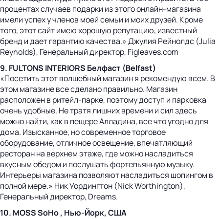
процентах случаев подарки из этого онлайн-магазина
имели успех у членов моей семьи и моих друзей. Кроме
того, этот сайт имею хорошую репутацию, известный
бренд и дает гарантию качества.» Джулия Рейнолдс (Julia
Reynolds), Генеральный директор, Figleaves.com
9. FULTONS INTERIORS Белфаст (Belfast)
«Посетить этот волшебный магазин я рекомендую всем. В
этом магазине все сделано правильно. Магазин
расположен в ритейл-парке, поэтому доступ и парковка
очень удобные. Не тратя лишних времени и сил здесь
можно найти, как в пещере Алладина, все что угодно для
дома. Изысканное, но современное торговое
оборудование, отличное освещение, впечатляющий
ресторан на верхнем этаже, где можно насладиться
вкусным обедом и послушать фортепьянную музыку.
Интерьеры магазина позволяют насладиться шопингом в
полной мере.» Ник Уордингтон (Nick Worthington),
Генеральный директор, Dreams.
10. MOSS SoHo , Нью-Йорк, США