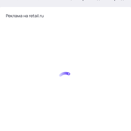
.
Реклама на retail.ru
Тема месяца: Автоматизация на 1С
Войти
картина дня
темы
новости
материалы
видео
события