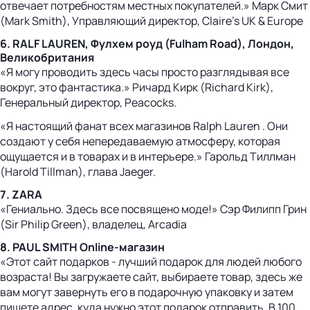
отвечает потребностям местных покупателей.» Марк Смит
(Mark Smith), Управляющий директор, Claire's UK & Europe
6. RALF LAUREN, Фулхем роуд (Fulham Road), Лондон,
Великобритания
«Я могу проводить здесь часы просто разглядывая все
вокруг, это фантастика.» Ричард Кирк (Richard Kirk),
Генеральный директор, Peacocks.
«Я настоящий фанат всех магазинов Ralph Lauren . Они
создают у себя непередаваемую атмосферу, которая
ощущается и в товарах и в интерьере.» Гарольд Тиллман
(Harold Tillman), глава Jaeger.
7. ZARA
«Гениально. Здесь все посвящено моде!» Сэр Филипп Грин
(Sir Philip Green), владелец, Arcadia
8. PAUL SMITH Online-магазин
«Этот сайт подарков - лучший подарок для людей любого
возраста! Вы загружаете сайт, выбираете товар, здесь же
вам могут завернуть его в подарочную упаковку и затем
пишете адрес, куда нужно этот подарок отправить. В 100