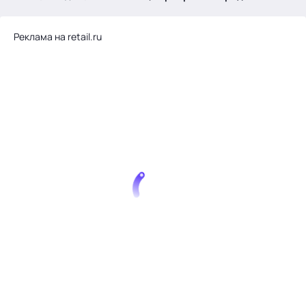
.
Реклама на retail.ru
Тема месяца: Автоматизация на 1С
Войти
картина дня
темы
новости
материалы
видео
события