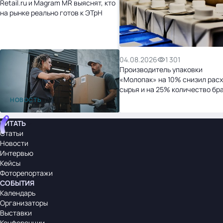
Retail.ru и Magram MR выяснят, кто
на рынке реально готов к ЭТрН
04.08.2026
1 301
Производитель упаковки
«Молопак» на 10% снизил рас
сырья и на 25% количество бр
после перехода на «1С:УНФ»
НОВОСТЬ
ЧИТАТЬ
Статьи
Новости
Интервью
Кейсы
Фоторепортажи
СОБЫТИЯ
Календарь
Организаторы
Выставки
Конференции