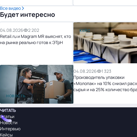
Все видео
Будет интересно
04.08.2026
2 202
КЕЙС
Retail.ru и Magram MR выяснят, кто
на рынке реально готов к ЭТрН
04.08.2026
1 323
Производитель упаковки
«Молопак» на 10% снизил рас
сырья и на 25% количество бр
после перехода на «1С:УНФ»
НОВОСТЬ
ЧИТАТЬ
Статьи
Новости
Интервью
Кейсы