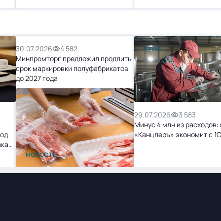
30.07.2026
4 582
КЕЙС
Минпромторг предложил продлить
срок маркировки полуфабрикатов
до 2027 года
29.07.2026
3 583
Минус 4 млн из расходов: 
ход
«Канцлеръ» экономит с 1
ака
НОВОСТЬ