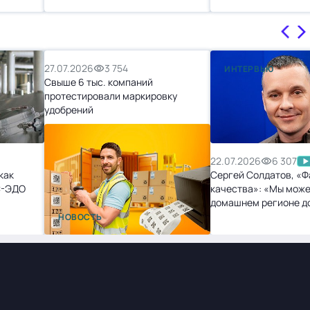
27.07.2026
3 754
ИНТЕРВЬЮ
Свыше 6 тыс. компаний
протестировали маркировку
удобрений
22.07.2026
6 307
как
Сергей Солдатов, «Ф
С-ЭДО
качества»: «Мы може
домашнем регионе д
точек, и нам не будет
НОВОСТЬ