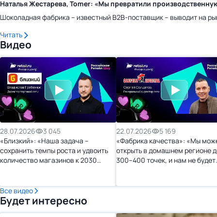
Наталья Жестарева, Tomer: «Мы превратили производственну
Шоколадная фабрика – известный B2B-поставщик – выводит на ры
Читать
Видео
28.07.2026
3 045
22.07.2026
5 169
«Близкий»: «Наша задача –
«Фабрика качества»: «Мы мож
сохранить темпы роста и удвоить
открыть в домашнем регионе д
количество магазинов к 2030
300–400 точек, и нам не будет
году»
тесно»
Все видео
Будет интересно