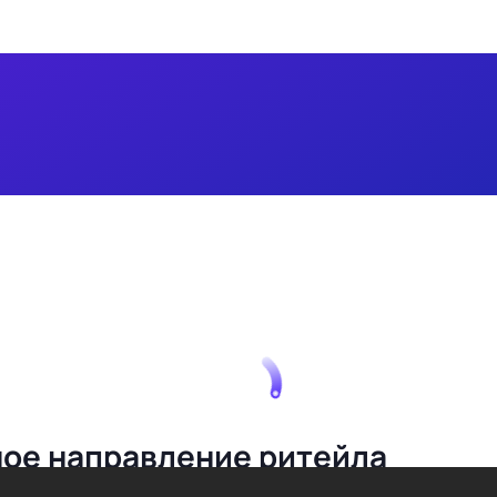
ьное направление ритейла