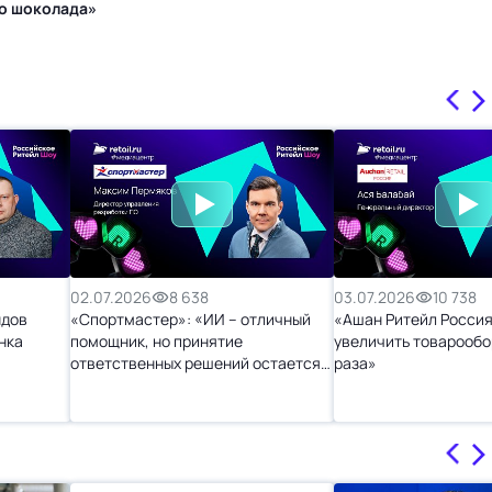
го шоколада»
02.07.2026
8 638
03.07.2026
10 738
ндов
«Спортмастер»: «ИИ – отличный
«Ашан Ритейл Россия
нка
помощник, но принятие
увеличить товарообо
ответственных решений остается
раза»
за человеком»