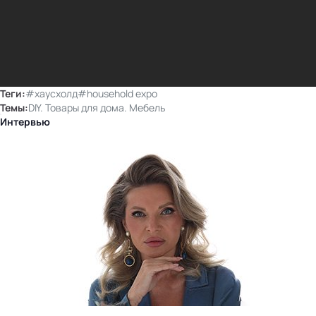
Теги:
#хаусхолд
#household expo
Темы:
DIY. Товары для дома. Мебель
Интервью