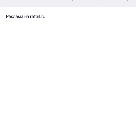
.
Реклама на retail.ru
Тема месяца: Автоматизация на 1С
Войти
картина дня
темы
новости
материалы
видео
события