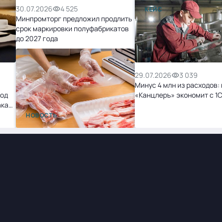
30.07.2026
4 525
КЕЙС
Минпромторг предложил продлить
срок маркировки полуфабрикатов
до 2027 года
29.07.2026
3 039
Минус 4 млн из расходов: 
ход
«Канцлеръ» экономит с 1
ака
НОВОСТЬ