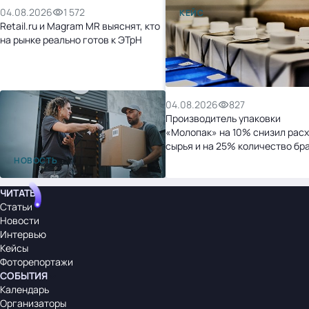
04.08.2026
1 572
КЕЙС
Retail.ru и Magram MR выяснят, кто
на рынке реально готов к ЭТрН
04.08.2026
827
Производитель упаковки
«Молопак» на 10% снизил рас
сырья и на 25% количество бр
после перехода на «1С:УНФ»
НОВОСТЬ
ЧИТАТЬ
Статьи
Новости
Интервью
Кейсы
Фоторепортажи
СОБЫТИЯ
Календарь
Организаторы