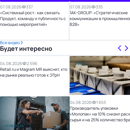
07.08.2026
337
07.08.2026
335
«Системный рост.: как связать
1AK-GROUP: «Стратегические
Продукт, команду и публичность с
коммуникации в промышленно
помощью мероприятий»
B2B»
Все видео
Будет интересно
04.08.2026
2 596
КЕЙС
Retail.ru и Magram MR выяснят, кто
на рынке реально готов к ЭТрН
04.08.2026
1 653
Производитель упаковки
«Молопак» на 10% снизил рас
сырья и на 25% количество бр
после перехода на «1С:УНФ»
НОВОСТЬ