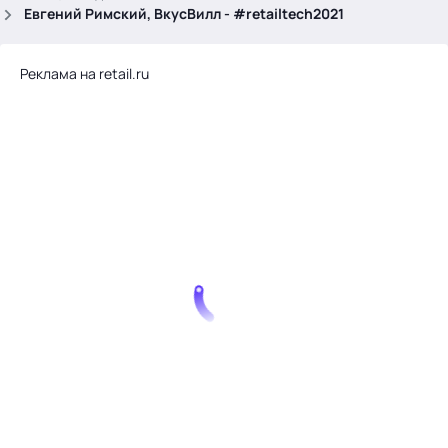
.
Евгений Римский, ВкусВилл - #retailtech2021
Реклама на retail.ru
Тема месяца: Автоматизация на 1С
Войти
картина дня
темы
новости
материалы
видео
события