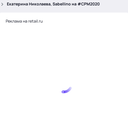
.
Екатерина Николаева, Sabellino на #CPM2020
Реклама на retail.ru
Тема месяца: Автоматизация на 1С
Войти
картина дня
темы
новости
материалы
видео
события