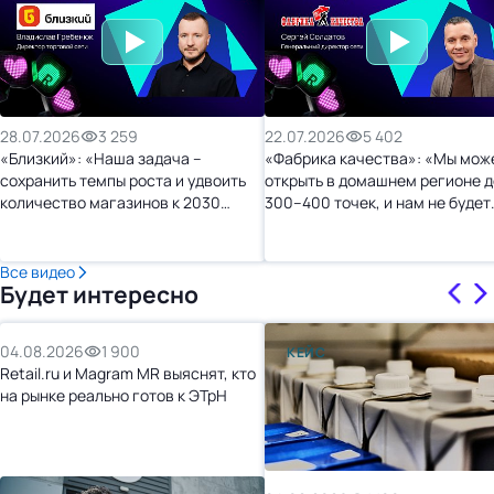
28.07.2026
3 259
22.07.2026
5 402
«Близкий»: «Наша задача –
«Фабрика качества»: «Мы мож
сохранить темпы роста и удвоить
открыть в домашнем регионе д
количество магазинов к 2030
300–400 точек, и нам не будет
году»
тесно»
Все видео
Будет интересно
04.08.2026
1 900
КЕЙС
Retail.ru и Magram MR выяснят, кто
на рынке реально готов к ЭТрН