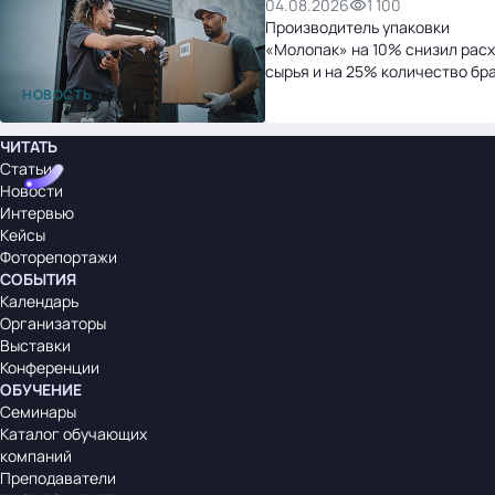
04.08.2026
1 100
Производитель упаковки
«Молопак» на 10% снизил рас
сырья и на 25% количество бр
после перехода на «1С:УНФ»
НОВОСТЬ
ЧИТАТЬ
Статьи
Новости
Интервью
Кейсы
Фоторепортажи
СОБЫТИЯ
Календарь
Организаторы
Выставки
Конференции
ОБУЧЕНИЕ
Семинары
Каталог обучающих
компаний
Преподаватели