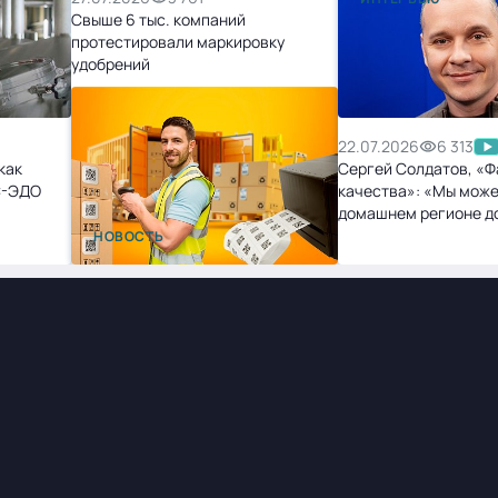
Свыше 6 тыс. компаний
протестировали маркировку
удобрений
22.07.2026
6 313
как
Сергей Солдатов, «Ф
С-ЭДО
качества»: «Мы може
домашнем регионе д
точек, и нам не будет
НОВОСТЬ