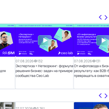
07.08.2026
132
07.08.2026
131
Экспертиза × Нетворкинг: формула
От инфоповода к биз
 для
решения бизнес-задач на примере
результату: как B2B
сообщества Ceo Lab
превращать в охватн
спецпроекты»
27.07.2026
3 761
ИНТЕРВЬЮ