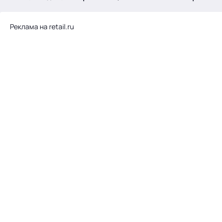
.
Реклама на retail.ru
Тема месяца: Автоматизация на 1С
Войти
картина дня
темы
новости
материалы
видео
события