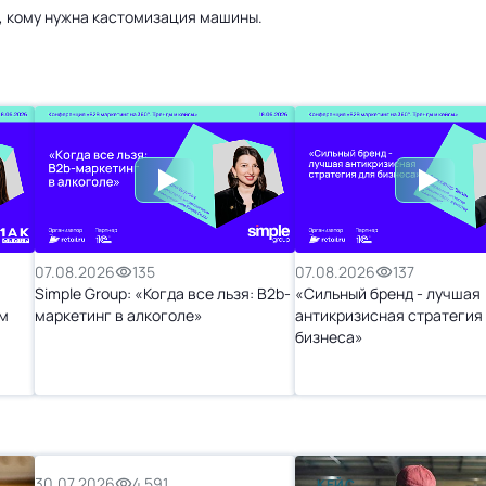
а, кому нужна кастомизация машины.
07.08.2026
135
07.08.2026
137
Simple Group: «Когда все льзя: B2b-
«Сильный бренд - лучшая
м
маркетинг в алкоголе»
антикризисная стратегия
бизнеса»
30.07.2026
4 591
КЕЙС