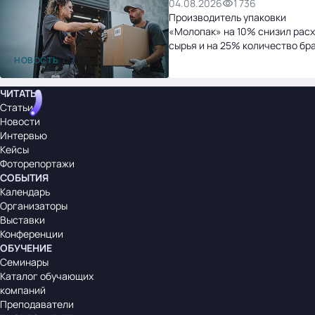
04.08.2026
1 736
Производитель упаковки
«Молопак» на 10% снизил рас
сырья и на 25% количество бр
после перехода на «1С:УНФ»
НОВОСТЬ
ЧИТАТЬ
Статьи
Новости
Интервью
Кейсы
Фоторепортажи
СОБЫТИЯ
Календарь
Организаторы
Выставки
Конференции
ОБУЧЕНИЕ
Семинары
Каталог обучающих
компаний
Преподаватели