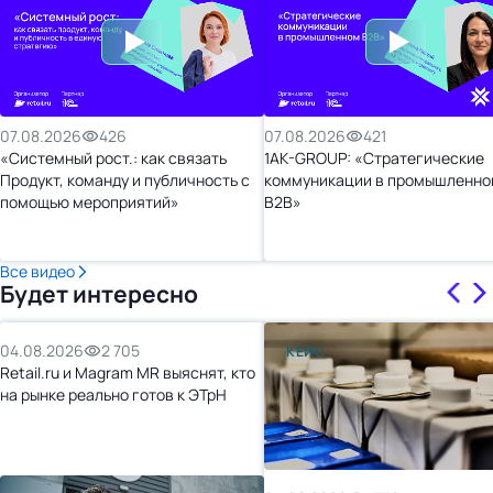
07.08.2026
426
07.08.2026
421
«Системный рост.: как связать
1AK-GROUP: «Стратегические
Продукт, команду и публичность с
коммуникации в промышленно
помощью мероприятий»
B2B»
Все видео
Будет интересно
04.08.2026
2 705
КЕЙС
Retail.ru и Magram MR выяснят, кто
на рынке реально готов к ЭТрН