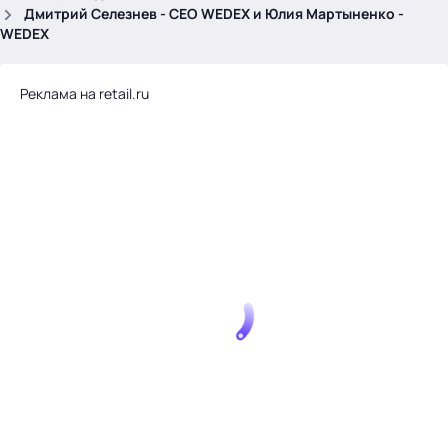
.
Дмитрий Селезнев - CEO WEDEX и Юлия Мартыненко -
WEDEX
Реклама на retail.ru
Тема месяца: Автоматизация на 1С
Войти
картина дня
темы
новости
материалы
видео
события