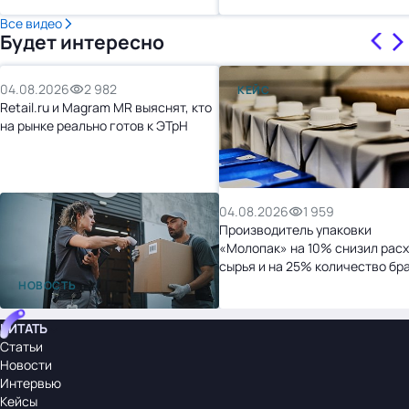
Все видео
Будет интересно
04.08.2026
2 982
КЕЙС
Retail.ru и Magram MR выяснят, кто
на рынке реально готов к ЭТрН
04.08.2026
1 959
Производитель упаковки
«Молопак» на 10% снизил рас
сырья и на 25% количество бр
после перехода на «1С:УНФ»
НОВОСТЬ
ЧИТАТЬ
Статьи
Новости
Интервью
Кейсы