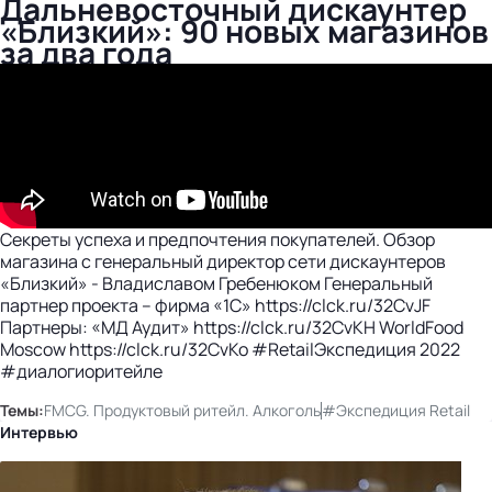
Дальневосточный дискаунтер
«Близкий»: 90 новых магазинов
за два года
Секреты успеха и предпочтения покупателей. Обзор
магазина с генеральный директор сети дискаунтеров
«Близкий» - Владиславом Гребенюком Генеральный
партнер проекта – фирма «1С» https://clck.ru/32CvJF
Партнеры: «МД Аудит» https://clck.ru/32CvKH WorldFood
Moscow https://clck.ru/32CvKo #RetailЭкспедиция 2022
#диалогиоритейле
Темы:
FMCG. Продуктовый ритейл. Алкоголь
#Экспедиция Retail
Интервью