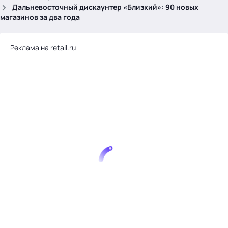
.
Дальневосточный дискаунтер «Близкий»: 90 новых
магазинов за два года
Реклама на retail.ru
Тема месяца: Автоматизация на 1С
Войти
картина дня
темы
новости
материалы
видео
события