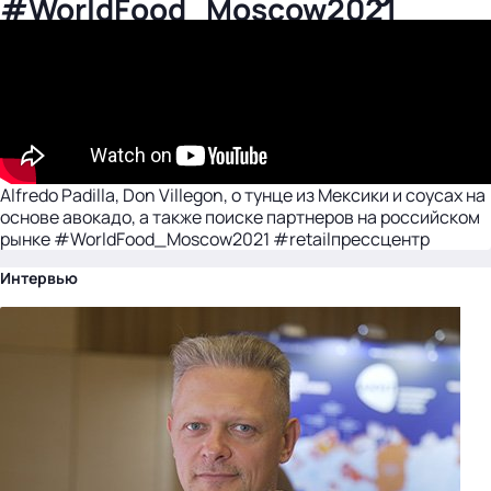
#WorldFood_Moscow2021
Alfredo Padilla, Don Villegon, о тунце из Мексики и соусах на
основе авокадо, а также поиске партнеров на российском
рынке #WorldFood_Moscow2021 #retailпрессцентр
Интервью