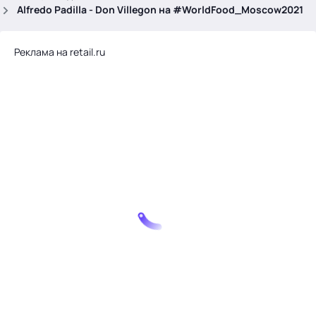
.
Alfredo Padilla - Don Villegon на #WorldFood_Moscow2021
Реклама на retail.ru
Тема месяца: Автоматизация на 1С
Войти
картина дня
темы
новости
материалы
видео
события