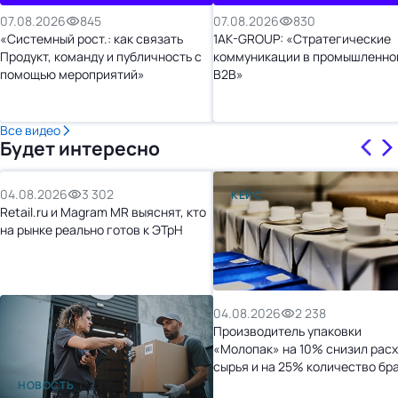
07.08.2026
845
07.08.2026
830
«Системный рост.: как связать
1AK-GROUP: «Стратегические
Продукт, команду и публичность с
коммуникации в промышленно
помощью мероприятий»
B2B»
Все видео
Будет интересно
04.08.2026
3 302
КЕЙС
Retail.ru и Magram MR выяснят, кто
на рынке реально готов к ЭТрН
04.08.2026
2 238
Производитель упаковки
«Молопак» на 10% снизил рас
сырья и на 25% количество бр
после перехода на «1С:УНФ»
НОВОСТЬ