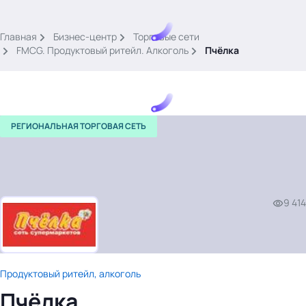
.
Главная
Бизнес-центр
Торговые сети
FMCG. Продуктовый ритейл. Алкоголь
Пчёлка
РЕГИОНАЛЬНАЯ ТОРГОВАЯ СЕТЬ
Тема месяца: Автоматизация на 1С
Войти
9 414
картина дня
темы
новости
материалы
Продуктовый ритейл, алкоголь
видео
Пчёлка
события