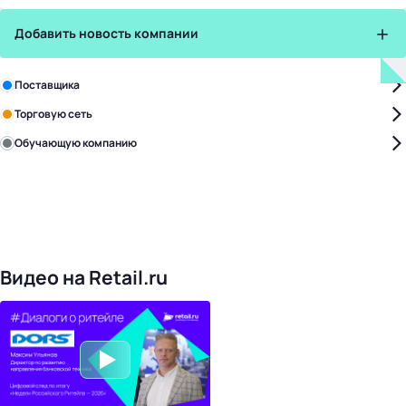
Добавить новость компании
Зарегистрируйте в бизнес-центре:
Поставщика
Торговую сеть
Обучающую компанию
Уже с нами:
4828
поставщиков
168
обучающих компаний
1022
торговые сети
476
организаторов
24
холдинги
Видео на Retail.ru