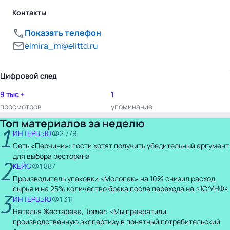
Контакты
Показать телефон
elmira_m@elittd.ru
Цифровой след
9 тыс +
1
просмотров
упоминание
Топ материалов за неделю
1
ИНТЕРВЬЮ
2 779
Сеть «Перчини»: гости хотят получить убедительный аргумент
для выбора ресторана
2
КЕЙС
1 887
Производитель упаковки «Молопак» на 10% снизил расход
сырья и на 25% количество брака после перехода на «1С:УНФ»
3
ИНТЕРВЬЮ
1 311
Наталья Жестарева, Tomer: «Мы превратили
производственную экспертизу в понятный потребительский