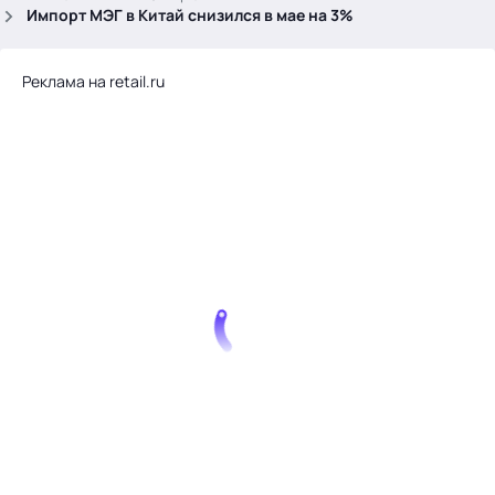
.
Импорт МЭГ в Китай снизился в мае на 3%
Реклама на retail.ru
Тема месяца: Автоматизация на 1С
Войти
картина дня
темы
новости
материалы
видео
события