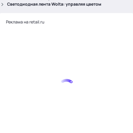
.
Светодиодная лента Wolta: управляя цветом
Реклама на retail.ru
Тема месяца: Автоматизация на 1С
Войти
картина дня
темы
новости
материалы
видео
события