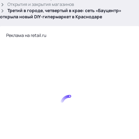
.
Открытия и закрытия магазинов
Третий в городе, четвертый в крае: сеть «Бауцентр»
открыла новый DIY-гипермаркет в Краснодаре
Реклама на retail.ru
Тема месяца: Автоматизация на 1С
Войти
картина дня
темы
новости
материалы
видео
события