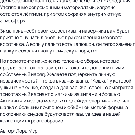
демисезонные пальто, вы даже не заметите похолодания.
Утепленные современными материалами, изделия
остаются лёгкими, при этом сохраняя внутри уютную
атмосферу.
Зима привнесёт свои коррективы, и наверняка вам будет
приятно ощущать любовные прикосновения мехового
воротника. А если у пальто есть капюшон, он легко заменит
шапку и сохранит вашу причёску в порядке.
Но посмотрите на женские головные уборы, которые
предлагает наш магазин, и вы захотите дополнить ими
собственный наряд. Желаете подчеркнуть личную
независимость? – тогда вязаная шапка "Кошка", у которой
ушки на макушке, создана для вас. Женственно смотрится
трикотажный вариант с мягкими защипами и брошью.
Активным и всегда молодым подойдет спортивный стиль,
шапка с большим помпоном и объёмной мягкой формы, а
поклонники снудов будут счастливы, увидев в нашей
коллекции их разнообразие.
Автор: Лора Мур