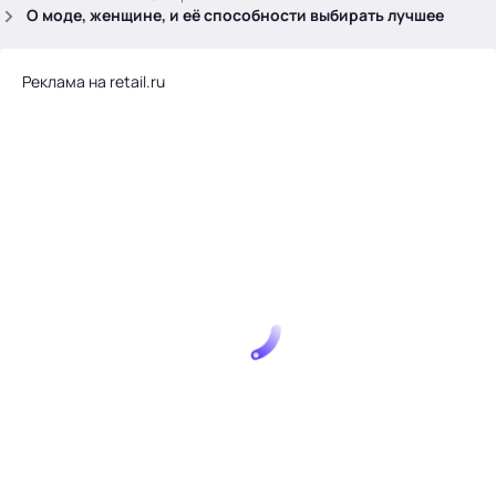
.
О моде, женщине, и её способности выбирать лучшее
Реклама на retail.ru
Тема месяца: Автоматизация на 1С
Войти
картина дня
темы
новости
материалы
видео
события