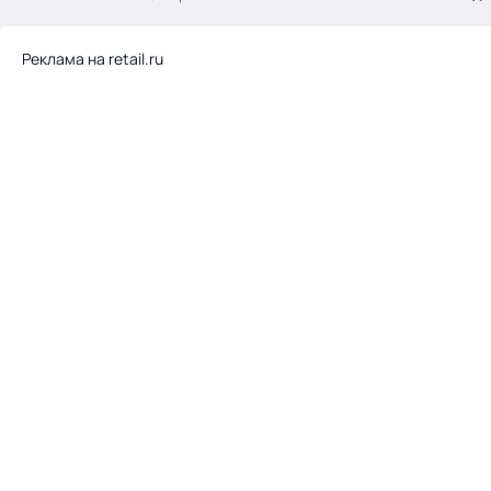
.
Реклама на retail.ru
Тема месяца: Автоматизация на 1С
Войти
картина дня
темы
новости
материалы
видео
события