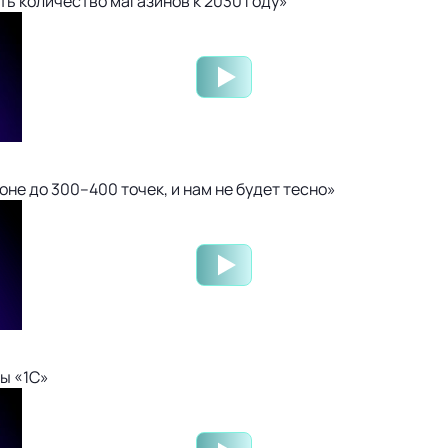
ть количество магазинов к 2030 году»
не до 300–400 точек, и нам не будет тесно»
ы «1С»