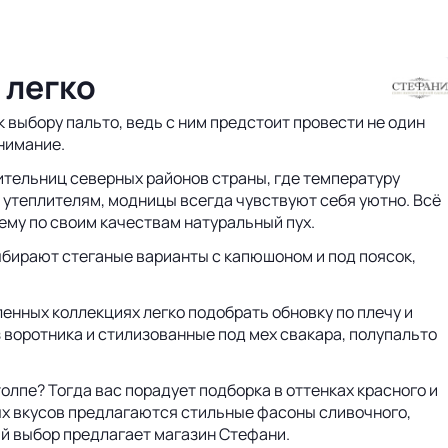
 легко
 выбору пальто, ведь с ним предстоит провести не один
внимание.
ительниц северных районов страны, где температуру
м утеплителям, модницы всегда чувствуют себя уютно. Всё
ему по своим качествам натуральный пух.
ыбирают стеганые варианты с капюшоном и под поясок,
енных коллекциях легко подобрать обновку по плечу и
 воротника и стилизованные под мех свакара, полупальто
лпе? Тогда вас порадует подборка в оттенках красного и
ных вкусов предлагаются стильные фасоны сливочного,
ший выбор предлагает магазин Стефани.