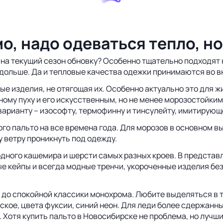
, надо одеваться тепло, но
 на текущий сезон обновку? Особенно тщательно подходят к
о дольше. Да и тепловые качества одежки принимаются во 
е изделия, не отягощая их. Особенно актуально это для ж
ному пуху и его искусственным, но не менее морозостойки
варианту – изософту, термофинну и тинсулейту, имитирующ
го пальто на все времена года. Для морозов в основном в
 ветру проникнуть под одежду.
дного кашемира и шерсти самых разных кроев. В представл
 кейпы и всегда модные тренчи, укороченные изделия без
до спокойной классики монохрома. Любите выделяться в то
нское, цвета фуксии, синий неон. Для леди более сдержан
й. Хотя купить пальто в Новосибирске не проблема, но луч