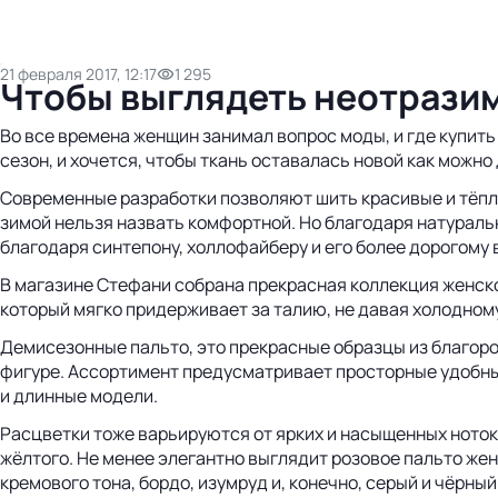
21 февраля 2017, 12:17
1 295
Чтобы выглядеть неотразимо
Во все времена женщин занимал вопрос моды, и где купить
сезон, и хочется, чтобы ткань оставалась новой как можн
Современные разработки позволяют шить красивые и тёплы
зимой нельзя назвать комфортной. Но благодаря натураль
благодаря синтепону, холлофайберу и его более дорогому 
В магазине Стефани собрана прекрасная коллекция женско
который мягко придерживает за талию, не давая холодному
Демисезонные пальто, это прекрасные образцы из благоро
фигуре. Ассортимент предусматривает просторные удобные
и длинные модели.
Расцветки тоже варьируются от ярких и насыщенных ноток 
жёлтого. Не менее элегантно выглядит розовое пальто же
кремового тона, бордо, изумруд и, конечно, серый и чёрны