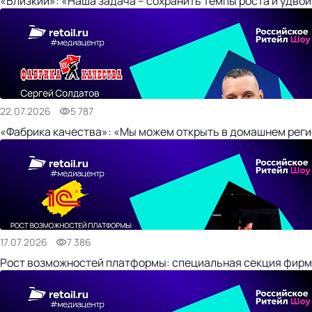
«Близкий»: «Наша задача – сохранить темпы роста и удвои
22.07.2026
5 787
«Фабрика качества»: «Мы можем открыть в домашнем регио
17.07.2026
7 386
Рост возможностей платформы: специальная секция фирм