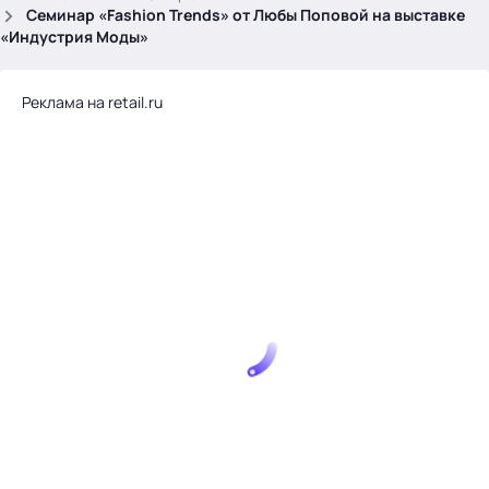
.
Семинар «Fashion Trends» от Любы Поповой на выставке
«Индустрия Моды»
Реклама на retail.ru
Тема месяца: Автоматизация на 1С
Войти
картина дня
темы
новости
материалы
видео
события