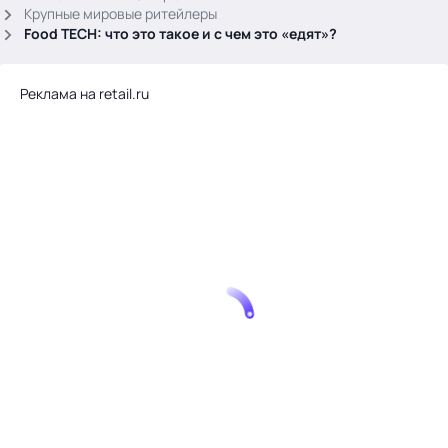
.
Крупные мировые ритейлеры
Food TECH: что это такое и с чем это «едят»?
Реклама на retail.ru
Тема месяца: Автоматизация на 1С
Войти
картина дня
темы
новости
материалы
видео
события