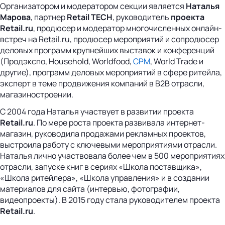
Организатором и модератором секции является
Наталья
Марова
, партнер
Retail TECH
, руководитель
проекта
Retail.ru
, продюсер и модератор многочисленных онлайн-
встреч на Retail.ru, продюсер мероприятий и сопродюсер
деловых программ крупнейших выставок и конференций
(Продэкспо, Household, Worldfood,
CPM
, World Trade и
другие), программ деловых мероприятий в сфере ритейла,
эксперт в теме продвижения компаний в B2B отрасли,
магазиностроении.
С 2004 года Наталья участвует в развитии проекта
Retail.ru
. По мере роста проекта развивала интернет-
магазин, руководила продажами рекламных проектов,
выстроила работу с ключевыми мероприятиями отрасли.
Наталья лично участвовала более чем в 500 мероприятиях
отрасли, запуске книг в сериях «Школа поставщика»,
«Школа ритейлера», «Школа управления» и в создании
материалов для сайта (интервью, фотографии,
видеопроекты). В 2015 году стала руководителем проекта
Retail.ru
.