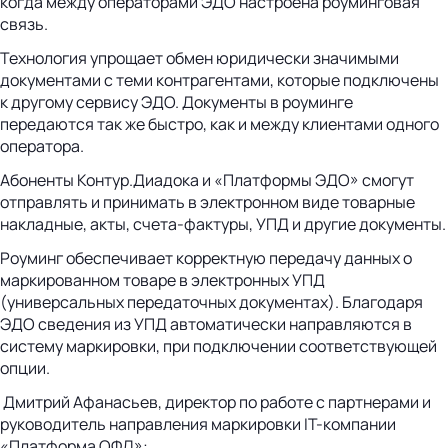
когда между операторами ЭДО настроена роуминговая
связь.
Технология упрощает обмен юридически значимыми
документами с теми контрагентами, которые подключены
к другому сервису ЭДО. Документы в роуминге
передаются так же быстро, как и между клиентами одного
оператора.
Абоненты Контур.Диадока и «Платформы ЭДО» смогут
отправлять и принимать в электронном виде товарные
накладные, акты, счета-фактуры, УПД и другие документы.
Роуминг обеспечивает корректную передачу данных о
маркированном товаре в электронных УПД
(универсальных передаточных документах). Благодаря
ЭДО сведения из УПД автоматически направляются в
систему маркировки, при подключении соответствующей
опции.
Дмитрий Афанасьев, директор по работе с партнерами и
руководитель направления маркировки IT-компании
«Платформа ОФД»: