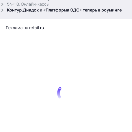
.
54-ФЗ. Онлайн-кассы
Контур.Диадок и «Платформа ЭДО» теперь в роуминге
Реклама на retail.ru
Тема месяца: Автоматизация на 1С
Войти
картина дня
темы
новости
материалы
видео
события