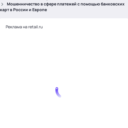
.
Мошенничество в сфере платежей с помощью банковских
карт в России и Европе
Реклама на retail.ru
Тема месяца: Автоматизация на 1С
Войти
картина дня
темы
новости
материалы
видео
события