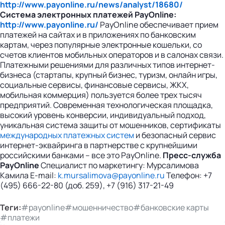
http://www.payonline.ru/news/analyst/18680/
Система электронных платежей PayOnline:
http://www.payonline.ru/
PayOnline обеспечивает прием
платежей на сайтах и в приложениях по банковским
картам, через популярные электронные кошельки, со
счетов клиентов мобильных операторов и в салонах связи.
Платежными решениями для различных типов интернет-
бизнеса (стартапы, крупный бизнес, туризм, онлайн игры,
социальные сервисы, финансовые сервисы, ЖКХ,
мобильная коммерция) пользуется более трех тысяч
предприятий. Современная технологическая площадка,
высокий уровень конверсии, индивидуальный подход,
уникальная система защиты от мошенников, сертификаты
международных платежных систем
и безопасный сервис
интернет-эквайринга в партнерстве с крупнейшими
российскими банками – все это PayOnline.
Пресс-служба
PayOnline
Специалист по маркетингу: Мурсалимова
Камила E-mail:
k.mursalimova@payonline.ru
Телефон: +7
(495) 666-22-80 (доб. 259), +7 (916) 317-21-49
Теги:
#payonline
#мошенничество
#банковские карты
#платежи