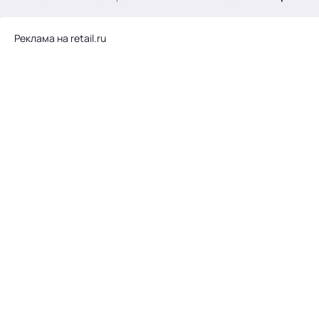
.
Реклама на retail.ru
Тема месяца: Автоматизация на 1С
Войти
картина дня
темы
новости
материалы
видео
события