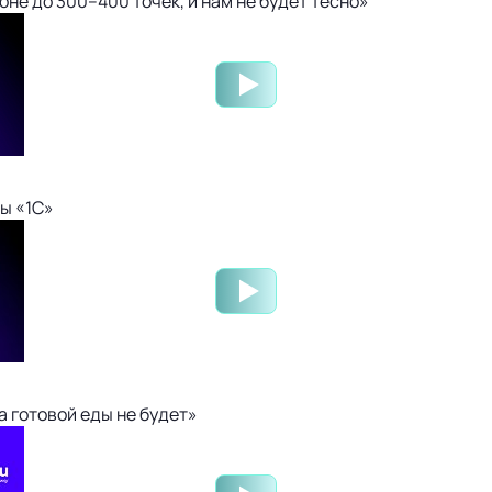
не до 300–400 точек, и нам не будет тесно»
ы «1С»
 готовой еды не будет»