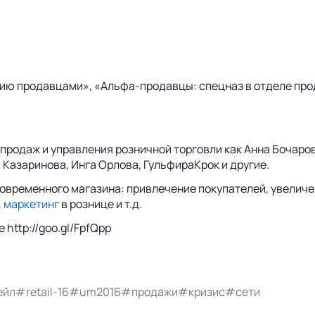
нию продавцами», «Альфа-продавцы: спецназ в отделе пр
продаж и управления розничной торговли как Анна Бочаров
 Казаринова, Инга Орлова, ГульфираКрок и другие.
овременного магазина: привлечение покупателей, увеличе
,
маркетинг
в рознице и т.д.
http://goo.gl/FpfQpp
ейл
#retail-16
#um2016
#продажи
#кризис
#сети