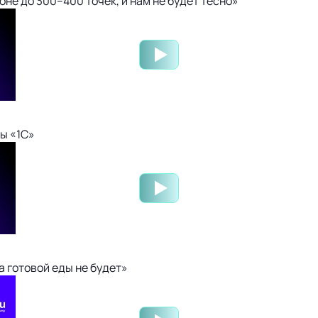
не до 300–400 точек, и нам не будет тесно»
ы «1С»
 готовой еды не будет»