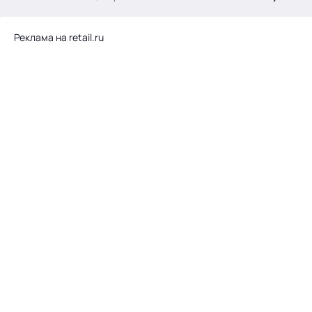
.
Реклама на retail.ru
Тема месяца: Автоматизация на 1С
Войти
картина дня
темы
новости
материалы
видео
события