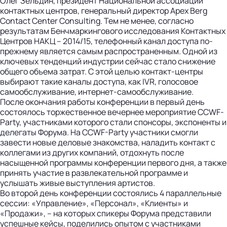
Олег Зельдин, президент Национальной ассоциации
контактных центров, генеральный директор Apex Berg
Contact Center Consulting. Тем не менее, согласно
результатам Бенчмаркингового исследования Контактных
Центров НАКЦ – 2014/15, телефонный канал доступа по-
прежнему является самым распространенным. Одной из
ключевых тенденций индустрии сейчас стало снижение
общего объема затрат. С этой целью контакт-центры
выбирают такие каналы доступа, как IVR, голосовое
самообслуживание, интернет-самообслуживание.
После окончания работы конференции в первый день
состоялось торжественное вечернее мероприятие CCWF-
Party, участниками которого стали спонсоры, экспоненты и
делегаты Форума. На CCWF-Party участники смогли
завести новые деловые знакомства, наладить контакт с
коллегами из других компаний, отдохнуть после
насыщенной программы конференции первого дня, а также
принять участие в развлекательной программе и
услышать живые выступления артистов.
Во второй день конференции состоялись 4 параллельные
сессии: «Управление», «Персонал», «Клиенты» и
«Продажи», – на которых спикеры Форума представили
успешные кейсы, поделились опытом с участниками