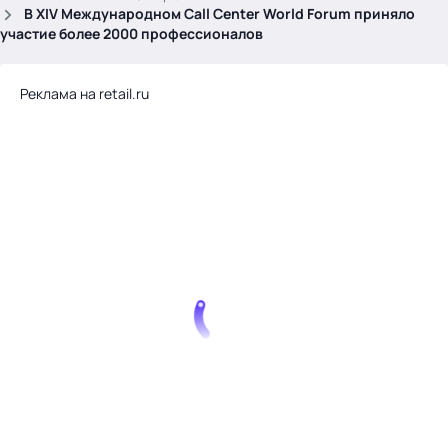
.
В XIV Международном Call Center World Forum приняло
участие более 2000 профессионалов
Реклама на retail.ru
Тема месяца: Автоматизация на 1С
Войти
картина дня
темы
новости
материалы
видео
события