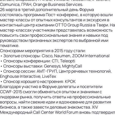
Сomunica, ГРАН, Orange Business Services.
26 марта в третий дополнительный день Форума
состоялась программа Пост-конференс, в которую вошли
мастер-классы от опытных консультантов и экскурсия в
контактный центр компании OTTO Group Russia в Твери. На
мастер-классах участникам представилась возможность
повысить свои профессиональные знания и навыки под
руководством признанных экспертов по выбранной ими
тематике.
Спонсорами мероприятия в 2015 году стали:
• Золотые спонсоры: Cisco, Naumen, ZOOM International
• Спонсоры конференции: CTI, Teleopti
• Спонсоры выставки: Genesys, MightyCall
• Спонсор сессии: АМТ-ГРУП, Центр речевых технологий,
Enghouse Interactive, LiveTex
• Спонсор хорошего настроения: КРОК
Благодаря участию в Форуме делегаты и посетители
CCWF-2015 смогли обменяться опытом и знаниями с
лидерами рынка, получить ответы на профессиональные
вопросы, найти свежие идеи и вдохновение для развития
бизнеса, а также завести деловые знакомства. XIV
Международный Call Center World Forum вновь подтвердил