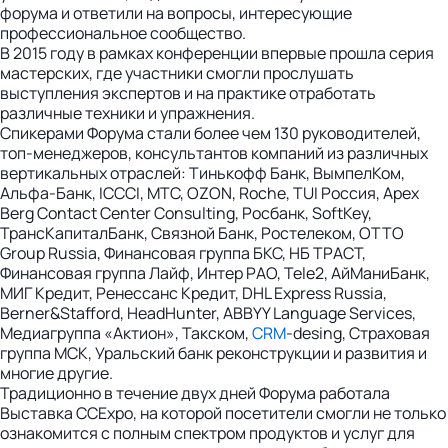
форума и ответили на вопросы, интересующие
профессиональное сообщество.
В 2015 году в рамках конференции впервые прошла серия
мастерских, где участники смогли прослушать
выступления экспертов и на практике отработать
различные техники и упражнения.
Спикерами Форума стали более чем 130 руководителей,
топ-менеджеров, консультантов компаний из различных
вертикальных отраслей: Тинькофф Банк, ВымпелКом,
Альфа-Банк, ICCCI, МТС, OZON, Roche, TUI Россия, Apex
Berg Contact Сenter Consulting, Росбанк, SoftKey,
ТрансКапиталБанк, Связной Банк, Ростелеком, OTTO
Group Russia, Финансовая группа БКС, НБ ТРАСТ,
Финансовая группа Лайф, Интер РАО, Tele2, АйМаниБанк,
МИГ Кредит, Ренессанс Кредит, DHL Express Russia,
Berner&Stafford, HeadHunter, ABBYY Language Services,
Медиагруппа «Актион», Такском,
CRM
-desing, Страховая
группа МСК, Уральский банк реконструкции и развития и
многие другие.
Традиционно в течение двух дней Форума работала
Выставка ССExpo, на которой посетители смогли не только
ознакомится с полным спектром продуктов и услуг для