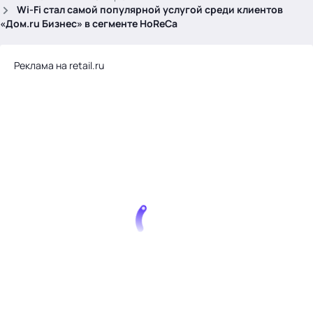
.
Wi-Fi стал самой популярной услугой среди клиентов
«Дом.ru Бизнес» в сегменте HoReCa
Реклама на retail.ru
Тема месяца: Автоматизация на 1С
Войти
картина дня
темы
новости
материалы
видео
события