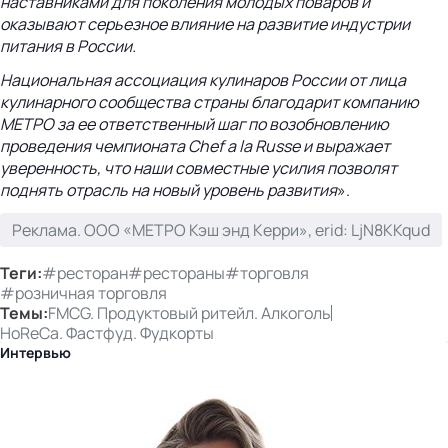
наставниками для поколения молодых поваров и
оказывают серьезное влияние на развитие индустрии
питания в России.
Национальная ассоциация кулинаров России от лица
кулинарного сообщества страны благодарит компанию
МЕТРО за ее ответственный шаг по возобновлению
проведения чемпионата Chef a la Russe и выражает
уверенность, что наши совместные усилия позволят
поднять отрасль на новый уровень развития
».
Реклама. ООО «МЕТРО Кэш энд Керри», erid: LjN8KKqud
Теги:
#ресторан
#рестораны
#торговля
#розничная торговля
Темы:
FMCG. Продуктовый ритейл. Алкоголь
HoReCa. Фастфуд. Фудкорты
Интервью