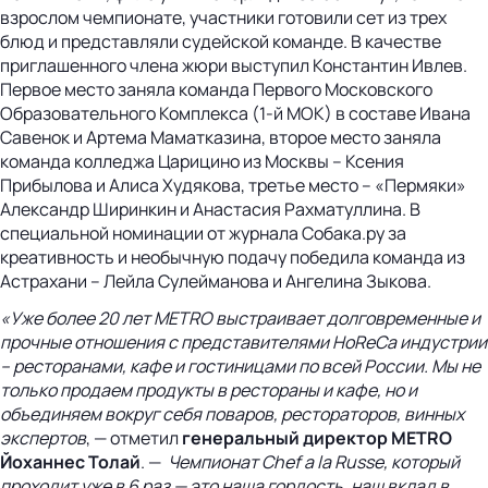
взрослом чемпионате, участники готовили сет из трех
блюд и представляли судейской команде. В качестве
приглашенного члена жюри выступил Константин Ивлев.
Первое место заняла команда Первого Московского
Образовательного Комплекса (1-й МОК) в составе Ивана
Савенок и Артема Маматказина, второе место заняла
команда колледжа Царицино из Москвы – Ксения
Прибылова и Алиса Худякова, третье место – «Пермяки»
Александр Ширинкин и Анастасия Рахматуллина. В
специальной номинации от журнала Собака.ру за
креативность и необычную подачу победила команда из
Астрахани – Лейла Сулейманова и Ангелина Зыкова.
«Уже более 20 лет METRO выстраивает долговременные и
прочные отношения с представителями HoReCa индустрии
– ресторанами, кафе и гостиницами по всей России. Мы не
только продаем продукты в рестораны и кафе, но и
объединяем вокруг себя поваров, рестораторов, винных
экспертов
, — отметил
генеральный директор METRO
Йоханнес Толай
. —
Чемпионат Chef a la Russe, который
проходит уже в 6 раз — это наша гордость, наш вклад в