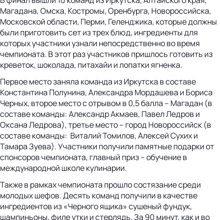
В финал вышли 10 команд из Иркутска, Алтайского края,
Магадана, Омска, Костромы, Оренбурга, Новороссийска,
Московской области, Перми, Геленджика, которые должны
были приготовить сет из трех блюд, ингредиенты для
которых участники узнали непосредственно во время
чемпионата. В этот раз участников пришлось готовить из
креветок, шоколада, питахайи и лопатки ягненка.
Первое место заняла команда из Иркутска в составе
Константина Полунина, Александра Мордашева и Бориса
Черных, второе место с отрывом в 0,5 балла – Магадан (в
составе команды: Александр Акмаев, Павел Ледров и
Оксана Ледрова), третье место – город Новороссийск (в
составе команды: Виталий Томилов, Алексей Сухих и
Тамара Зуева). Участники получили памятные подарки от
спонсоров чемпионата, главный приз – обучение в
международной школе кулинарии.
Также в рамках чемпионата прошло состязание среди
молодых шефов. Десять команд получили в качестве
ингредиентов из «Черного ящика» сушеный фундук,
шампиньоны, филе утки и стерлядь. За 90 минут, как и во