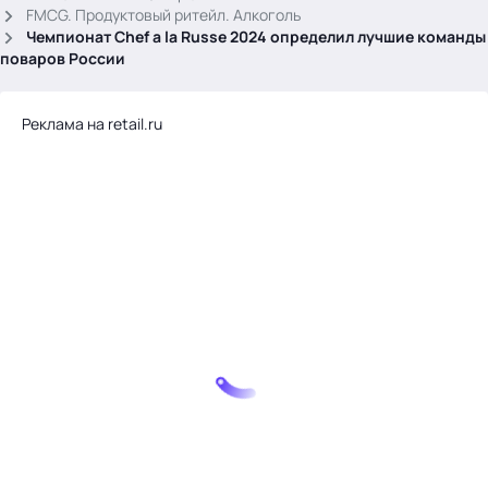
.
FMCG. Продуктовый ритейл. Алкоголь
Чемпионат Chef a la Russe 2024 определил лучшие команды
поваров России
Реклама на retail.ru
Тема месяца: Автоматизация на 1С
Войти
картина дня
темы
новости
материалы
видео
события