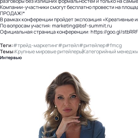
разговоры без излишних формальностей и только на самые
Компании-участники смогут бесплатно провести на пло
ПРОДАЖ!*
В рамках конференции пройдет экспозиция «Креативные и
По вопросам участия: marketing@bsf-summit.ru
Официальная страница конференции: https://goo.gl/stbRRF
Теги:
#трейд-маркетинг
#ритейл
#ритейлер
#fmcg
Темы:
Крупные мировые ритейлеры
Категорийный менедж
Интервью