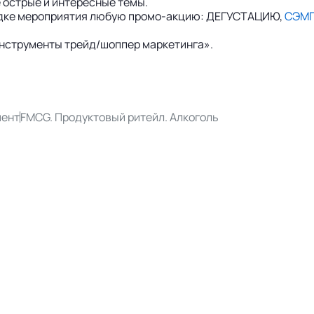
 острые и интересные темы.
щадке мероприятия любую промо-акцию: ДЕГУСТАЦИЮ,
СЭМ
нструменты трейд/шоппер маркетинга».
мент
FMCG. Продуктовый ритейл. Алкоголь