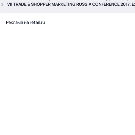
.
VII TRADE & SHOPPER MARKETING RUSSIA CONFERENCE 2017. 
Реклама на retail.ru
Тема месяца: Автоматизация на 1С
Войти
картина дня
темы
новости
материалы
видео
события