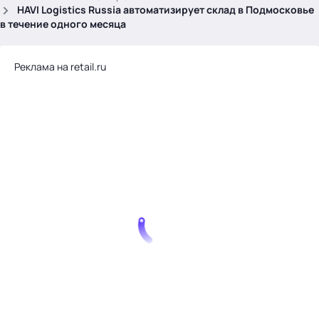
.
HAVI Logistics Russia автоматизирует склад в Подмосковье
в течение одного месяца
Реклама на retail.ru
Тема месяца: Автоматизация на 1С
Войти
картина дня
темы
новости
материалы
видео
события