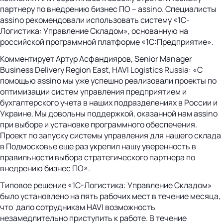
партнеру по внедрению бизнес ПО – assino. Специалисты
assino рекомендовали использовать систему «1С-
Логистика: Управление Складом», основанную на
российской программной платформе «1С:Предприятие».
Комментирует Артур Асфандияров, Senior Manager
Business Delivery Region East, HAVI Logistics Russia: «С
помощью assino мы уже успешно реализовали проекты по
оптимизации систем управления предприятием и
бухгалтерского учета в наших подразделениях в России и
Украине. Мы довольны поддержкой, оказанной нам assino
при выборе и установке программного обеспечения.
Проект по запуску системы управления для нашего склада
в Подмосковье еще раз укрепил нашу уверенность в
правильности выбора стратегического партнера по
внедрению бизнес ПО».
Типовое решение «1С-Логистика: Управление Складом»
было установлено на пять рабочих мест в течение месяца,
что дало сотрудникам HAVI возможность
незамедлительно приступить к работе. В течение