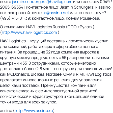
почте
jasmin.schuergers@havilog.com
или телефону 0049 /
2065-695541, контактное лицо: Jasmin Schürgers; и assino
по электронной почте
pr@assino.net
или по телефону +7
(495) 745-01-39; контактное лицо: Ксения Романова.
О компаниях: HAVI Logistics Russia (ООО «Рулог»)
(
http://www.havi-logistics.com
)
HAVI Logistics – ведущий поставщик логистических услуг
для компаний, работающих в сфере общественного
питания. За прошедшие 32 года компания выросла в
крупную международную сеть с 55 распределительными
центрами и 5510 сотрудниками, которые ежегодно
доставляют более 2,6 млн. тонн грузов для таких компаний
как MCDonald’s, BP, Ikea, Nordsee, OMV и RIMI. HAVI Logistics
предлагает инновационные решения для управления
цепочками поставок. Преимущества компании для
клиентов связаны с ее интеллектуальной развитой
логистической инфраструктурой и концепцией единой
точки входа для всех закупок.
assino (
http://www.assino.ru
)