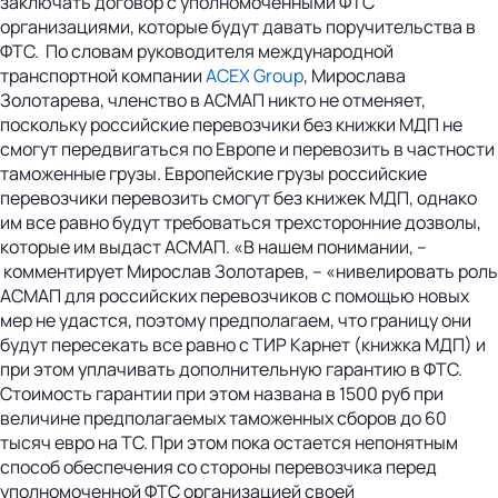
заключать договор с уполномоченными ФТС
организациями, которые будут давать поручительства в
ФТС. По словам руководителя международной
транспортной компании
ACEX Group
, Мирослава
Золотарева, членство в АСМАП никто не отменяет,
поскольку российские перевозчики без книжки МДП не
смогут передвигаться по Европе и перевозить в частности
таможенные грузы. Европейские грузы российские
перевозчики перевозить смогут без книжек МДП, однако
им все равно будут требоваться трехсторонние дозволы,
которые им выдаст АСМАП. «В нашем понимании, –
комментирует Мирослав Золотарев, – «нивелировать роль
АСМАП для российских перевозчиков с помощью новых
мер не удастся, поэтому предполагаем, что границу они
будут пересекать все равно с ТИР Карнет (книжка МДП) и
при этом уплачивать дополнительную гарантию в ФТС.
Стоимость гарантии при этом названа в 1500 руб при
величине предполагаемых таможенных сборов до 60
тысяч евро на ТС. При этом пока остается непонятным
способ обеспечения со стороны перевозчика перед
уполномоченной ФТС организацией своей