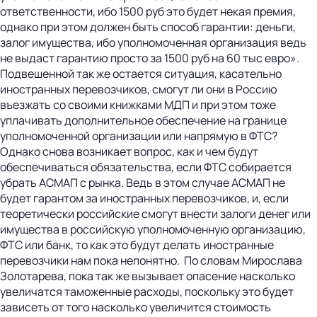
ответственности, ибо 1500 руб это будет некая премия,
однако при этом должен быть способ гарантии: деньги,
залог имущества, ибо уполномоченная организация ведь
не выдаст гарантию просто за 1500 руб на 60 тыс евро».
Подвешенной так же остается ситуация, касательно
иностранных перевозчиков, смогут ли они в Россию
въезжать со своими книжками МДП и при этом тоже
уплачивать дополнительное обеспечение на границе
уполномоченной организации или напрямую в ФТС?
Однако снова возникает вопрос, как и чем будут
обеспечиваться обязательства, если ФТС собирается
убрать АСМАП с рынка. Ведь в этом случае АСМАП не
будет гарантом за иностранных перевозчиков, и, если
теоретически российские смогут внести залоги денег или
имущества в российскую уполномоченную организацию,
ФТС или банк, то как это будут делать иностранные
перевозчики нам пока непонятно. По словам Мирослава
Золотарева, пока так же вызывает опасение насколько
увеличатся таможенные расходы, поскольку это будет
зависеть от того насколько увеличится стоимость