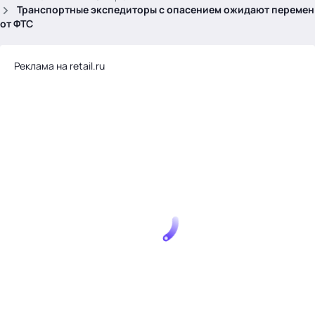
.
Транспортные экспедиторы с опасением ожидают перемен
от ФТС
Реклама на retail.ru
Тема месяца: Автоматизация на 1С
Войти
картина дня
темы
новости
материалы
видео
события