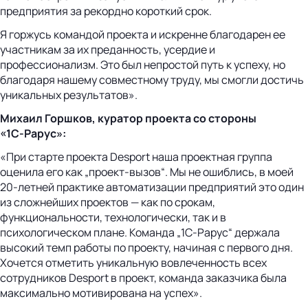
предприятия за рекордно короткий срок.
Я горжусь командой проекта и искренне благодарен ее
участникам за их преданность, усердие и
профессионализм. Это был непростой путь к успеху, но
благодаря нашему совместному труду, мы смогли достичь
уникальных результатов».
Михаил Горшков, куратор проекта со стороны
«1С‑Рарус»:
«При старте проекта Desport наша проектная группа
оценила его как „проект-вызов“. Мы не ошиблись, в моей
20-летней практике автоматизации предприятий это один
из сложнейших проектов — как по срокам,
функциональности, технологически, так и в
психологическом плане. Команда „1С‑Рарус“ держала
высокий темп работы по проекту, начиная с первого дня.
Хочется отметить уникальную вовлеченность всех
сотрудников Desport в проект, команда заказчика была
максимально мотивирована на успех».