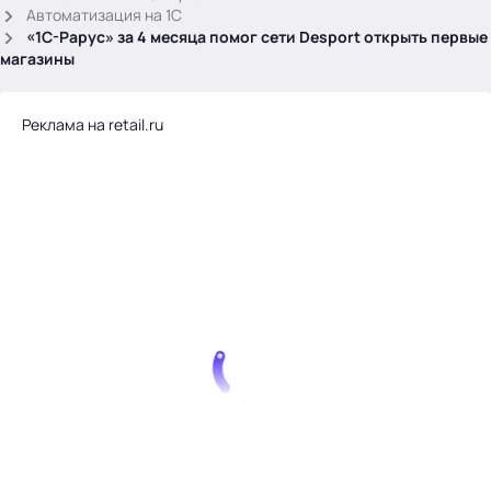
.
Автоматизация на 1С
«1С-Рарус» за 4 месяца помог сети Desport открыть первые
магазины
Реклама на retail.ru
Тема месяца: Автоматизация на 1С
Войти
картина дня
темы
новости
материалы
видео
события