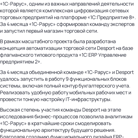
«1С‑Рарус», одним из важных направлений деятельности
которой является комплексная цифровизация сетевых
торговых предприятий на платформе «1С:Предприятие 8».
За 4 месяца «1С‑Рарус» сформировал команду экспертов
и запустил первый магазин торговой сети.
В рамках масштабного проекта была разработана
концепция автоматизации торговой сети Desport на базе
флагманского типового продукта «1С:ERP Управление
предприятием 2».
За 4 месяца объединенной команде «1С‑Рарус» и Desport
удалось запустить в работу 9 функциональных блоков
системы, включая полный контур бухгалтерского учета.
Реализовать удобную работу мобильных рабочих мест и
провести тонкую настройку IT-инфраструктуры.
Высокая степень участия команды Desport на этапе
исследования бизнес-процессов позволила аналитикам
«1С‑Рарус» в кратчайшие сроки смоделировать
функциональную архитектуру будущего решения.
Благодаря созданию функционального дизайна ERP-