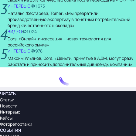
3
ИНТЕРВЬЮ
1 675
Наталья Жестарева, Tomer: «Мы превратили
производственную экспертизу в понятный потребительский
бренд качественного шоколада»
4
ВИДЕО
1 024
Dors: «Онлайн-инкассация – новая технология для
российского рынка»
5
ИНТЕРВЬЮ
978
Максим Ульянов, Dors: «Деньги, принятые в АДМ, могут сразу
работать и приносить дополнительные дивиденды компании»
ЧИТАТЬ
Статьи
Новости
Интервью
Кейсы
Фоторепортажи
СОБЫТИЯ