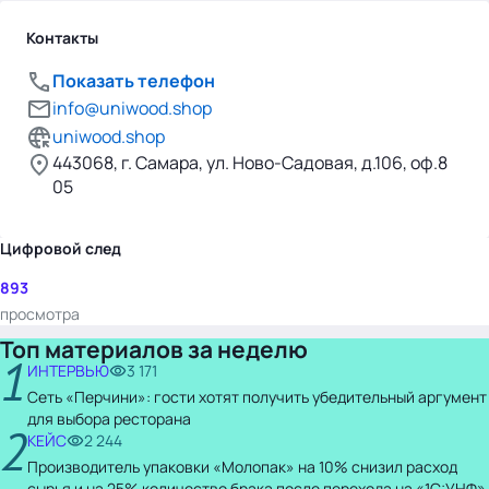
Контакты
Показать телефон
info@uniwood.shop
uniwood.shop
443068, г. Самара, ул. Ново-Садовая, д.106, оф.8
05
Цифровой след
893
просмотра
Топ материалов за неделю
1
ИНТЕРВЬЮ
3 171
Сеть «Перчини»: гости хотят получить убедительный аргумент
для выбора ресторана
2
КЕЙС
2 244
Производитель упаковки «Молопак» на 10% снизил расход
сырья и на 25% количество брака после перехода на «1С:УНФ»