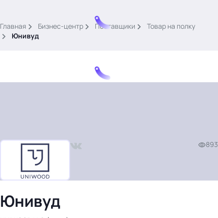
.
Главная
Бизнес-центр
Поставщики
Товар на полку
Юнивуд
Тема месяца: Автоматизация на 1С
Войти
893
картина дня
темы
новости
материалы
Юнивуд
видео
события