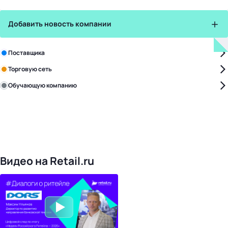
Добавить новость компании
Зарегистрируйте в бизнес-центре:
Поставщика
Торговую сеть
Обучающую компанию
Уже с нами:
4828
поставщиков
168
обучающих компаний
1022
торговые сети
476
организаторов
24
холдинги
Видео на Retail.ru