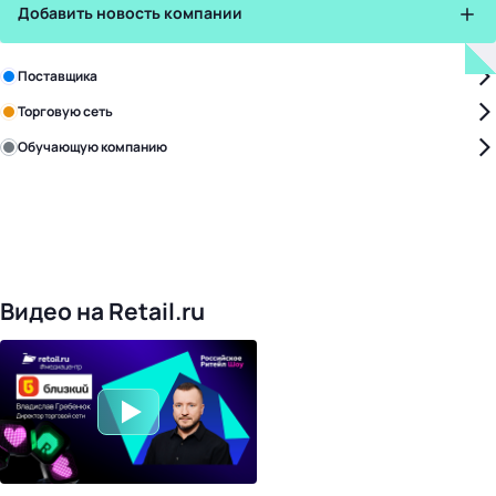
Добавить новость компании
Зарегистрируйте в бизнес-центре:
Поставщика
Торговую сеть
Обучающую компанию
Уже с нами:
4817
поставщиков
168
обучающих компаний
1016
торговых сетей
476
организаторов
24
холдинги
Видео на Retail.ru