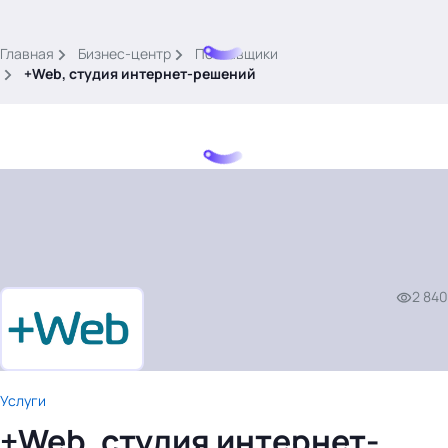
.
Главная
Бизнес-центр
Поставщики
+Web, студия интернет-решений
Тема месяца: Автоматизация на 1С
Войти
2 840
картина дня
темы
новости
материалы
Услуги
видео
+Web, студия интернет-
события