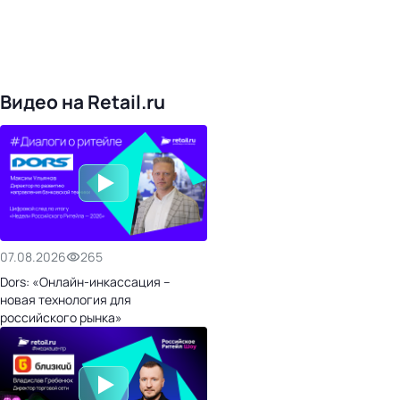
4828
поставщиков
168
обучающих компаний
1022
торговые сети
476
организаторов
24
холдинги
Видео на Retail.ru
07.08.2026
265
Dors: «Онлайн-инкассация –
новая технология для
российского рынка»