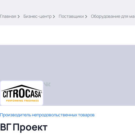
.
Главная
Бизнес-центр
Поставщики
Оборудование для ма
Тема месяца: Автоматизация на 1С
Войти
картина дня
темы
новости
Производитель непродовольственных товаров
материалы
ВГ Проект
видео
события