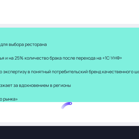
 для выбора ресторана
ья и на 25% количество брака после перехода на «1С:УНФ»
ю экспертизу в понятный потребительский бренд качественного ш
зжает за вдохновением в регионы
о рынка»