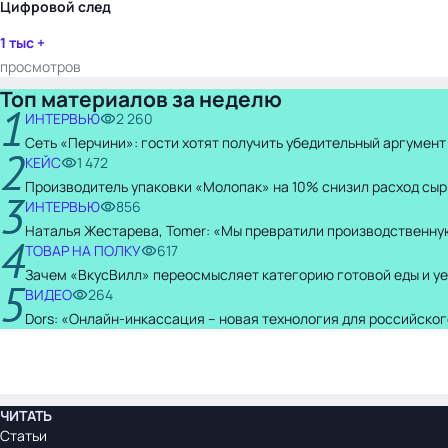
Цифровой след
1 тыс +
просмотров
Топ материалов за неделю
1
ИНТЕРВЬЮ
2 260
Сеть «Перчини»: гости хотят получить убедительный аргумент
2
КЕЙС
1 472
Производитель упаковки «Молопак» на 10% снизил расход сыр
3
ИНТЕРВЬЮ
856
Наталья Жестарева, Tomer: «Мы превратили производственну
4
ТОВАР НА ПОЛКУ
617
Зачем «ВкусВилл» переосмысляет категорию готовой еды и уе
5
ВИДЕО
264
Dors: «Онлайн-инкассация – новая технология для российског
ЧИТАТЬ
Статьи