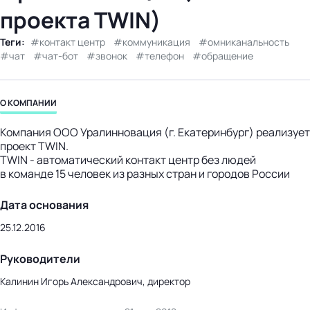
проекта TWIN)
бизнес-центр
Теги:
контакт центр
коммуникация
омниканальность
чат
чат-бот
звонок
телефон
обращение
О КОМПАНИИ
Компания ООО Уралинновация (г. Екатеринбург) реализует
проект TWIN.
TWIN - автоматический контакт центр без людей
в команде 15 человек из разных стран и городов России
Дата основания
25.12.2016
Руководители
Калинин Игорь Александрович, директор