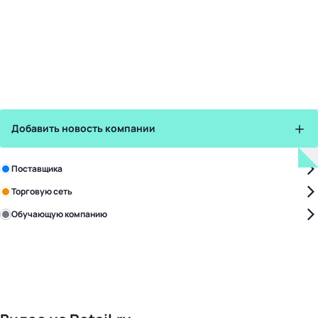
Добавить новость компании
Зарегистрируйте в бизнес-центре:
Поставщика
Торговую сеть
Обучающую компанию
Уже с нами:
4828
поставщиков
168
обучающих компаний
1022
торговые сети
476
организаторов
24
холдинги