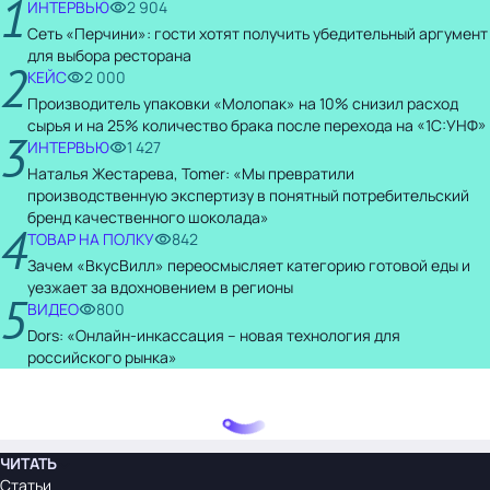
1
ИНТЕРВЬЮ
2 904
Сеть «Перчини»: гости хотят получить убедительный аргумент
для выбора ресторана
2
КЕЙС
2 000
Производитель упаковки «Молопак» на 10% снизил расход
сырья и на 25% количество брака после перехода на «1С:УНФ»
3
ИНТЕРВЬЮ
1 427
Наталья Жестарева, Tomer: «Мы превратили
производственную экспертизу в понятный потребительский
бренд качественного шоколада»
4
ТОВАР НА ПОЛКУ
842
Зачем «ВкусВилл» переосмысляет категорию готовой еды и
уезжает за вдохновением в регионы
5
ВИДЕО
800
Dors: «Онлайн-инкассация – новая технология для
российского рынка»
ЧИТАТЬ
Статьи