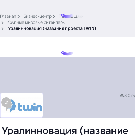
.
Главная
Бизнес-центр
Поставщики
Крупные мировые ритейлеры
Уралинновация (название проекта TWIN)
Тема месяца: Автоматизация на 1С
Войти
картина дня
3 075
темы
новости
материалы
видео
Уралинновация (название
события