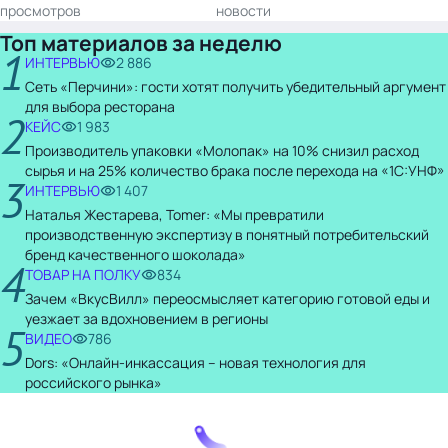
просмотров
новости
Топ материалов за неделю
1
ИНТЕРВЬЮ
2 886
Сеть «Перчини»: гости хотят получить убедительный аргумент
для выбора ресторана
2
КЕЙС
1 983
Производитель упаковки «Молопак» на 10% снизил расход
сырья и на 25% количество брака после перехода на «1С:УНФ»
3
ИНТЕРВЬЮ
1 407
Наталья Жестарева, Tomer: «Мы превратили
производственную экспертизу в понятный потребительский
бренд качественного шоколада»
4
ТОВАР НА ПОЛКУ
834
Зачем «ВкусВилл» переосмысляет категорию готовой еды и
уезжает за вдохновением в регионы
5
ВИДЕО
786
Dors: «Онлайн-инкассация – новая технология для
российского рынка»