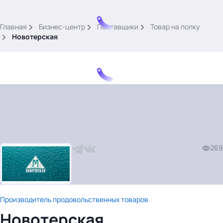
.
Главная
Бизнес-центр
Поставщики
Товар на полку
Новотерская
Тема месяца: Автоматизация на 1С
Войти
269
картина дня
темы
новости
материалы
Производитель продовольственных товаров
видео
Новотерская
события