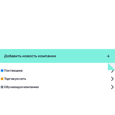
Добавить новость компании
Зарегистрируйте в бизнес-центре:
Поставщика
Торговую сеть
Обучающую компанию
Уже с нами:
4828
поставщиков
168
обучающих компаний
1022
торговые сети
476
организаторов