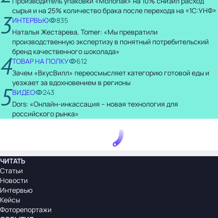
Производитель упаковки «Молопак» на 10% снизил расход
сырья и на 25% количество брака после перехода на «1С:УНФ»
3
ИНТЕРВЬЮ
835
Наталья Жестарева, Tomer: «Мы превратили
производственную экспертизу в понятный потребительский
бренд качественного шоколада»
4
ТОВАР НА ПОЛКУ
612
Зачем «ВкусВилл» переосмысляет категорию готовой еды и
уезжает за вдохновением в регионы
5
ВИДЕО
243
Dors: «Онлайн-инкассация – новая технология для
российского рынка»
ЧИТАТЬ
Статьи
Новости
Интервью
Кейсы
Фоторепортажи