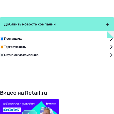
Добавить новость компании
Зарегистрируйте в бизнес-центре:
Поставщика
Торговую сеть
Обучающую компанию
Уже с нами:
4828
поставщиков
168
обучающих компаний
1022
торговые сети
476
организаторов
24
холдинги
Видео на Retail.ru