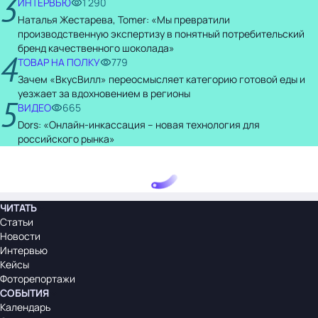
3
ИНТЕРВЬЮ
1 290
Наталья Жестарева, Tomer: «Мы превратили
производственную экспертизу в понятный потребительский
бренд качественного шоколада»
4
ТОВАР НА ПОЛКУ
779
Зачем «ВкусВилл» переосмысляет категорию готовой еды и
уезжает за вдохновением в регионы
5
ВИДЕО
665
Dors: «Онлайн-инкассация – новая технология для
российского рынка»
ЧИТАТЬ
Статьи
Новости
Интервью
Кейсы
Фоторепортажи
СОБЫТИЯ
Календарь