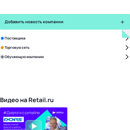
Добавить новость компании
Зарегистрируйте в бизнес-центре:
Поставщика
Торговую сеть
Обучающую компанию
Уже с нами:
4828
поставщиков
168
обучающих компаний
1022
торговые сети
476
организаторов
24
холдинги
Видео на Retail.ru