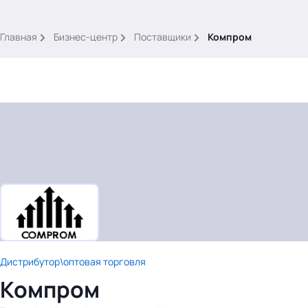
.
Главная
Бизнес-центр
Поставщики
Компром
Тема месяца: Автоматизация на 1С
Войти
картина дня
темы
новости
Дистрибутор\оптовая торговля
материалы
Компром
видео
события