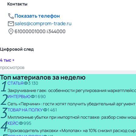
Контакты
Показать телефон
sales@comprom-trade.ru
61000001000:i344000
Цифровой след
4 тыс +
просмотров
Топ материалов за неделю
1
СТАТЬЯ
3 130
Закручивание гаек: особенности регулирования маркетплейсо
2
ИНТЕРВЬЮ
1 690
Сеть «Перчини»: гости хотят получить убедительный аргумент
3
ТОВАР НА ПОЛКУ
1 461
Миллионные убытки при импортной поставке: разбор схем мо
4
КЕЙС
995
Производитель упаковки «Молопак» на 10% снизил расход сыр