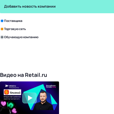
Добавить новость компании
Зарегистрируйте в бизнес-центре:
Поставщика
Торговую сеть
Обучающую компанию
Уже с нами:
4818
поставщиков
168
обучающих компаний
1017
торговых сетей
476
организаторов
24
холдинги
Видео на Retail.ru