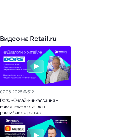
4828
поставщиков
168
обучающих компаний
1022
торговые сети
476
организаторов
24
холдинги
Видео на Retail.ru
07.08.2026
312
Dors: «Онлайн-инкассация –
новая технология для
российского рынка»