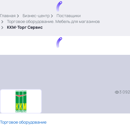
.
Главная
Бизнес-центр
Поставщики
Торговое оборудование. Мебель для магазинов
ККМ-Торг Сервис
Тема месяца: Автоматизация на 1С
Войти
картина дня
3 092
темы
новости
материалы
видео
Торговое оборудование
события