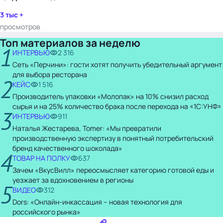
3 тыс +
просмотров
Топ материалов за неделю
1
ИНТЕРВЬЮ
2 316
Сеть «Перчини»: гости хотят получить убедительный аргумент
для выбора ресторана
2
КЕЙС
1 516
Производитель упаковки «Молопак» на 10% снизил расход
сырья и на 25% количество брака после перехода на «1С:УНФ»
3
ИНТЕРВЬЮ
911
Наталья Жестарева, Tomer: «Мы превратили
производственную экспертизу в понятный потребительский
бренд качественного шоколада»
4
ТОВАР НА ПОЛКУ
637
Зачем «ВкусВилл» переосмысляет категорию готовой еды и
уезжает за вдохновением в регионы
5
ВИДЕО
312
Dors: «Онлайн-инкассация – новая технология для
российского рынка»