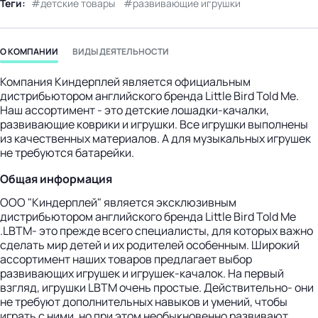
Теги:
детские товары
развивающие игрушки
бизнес-центр
О КОМПАНИИ
ВИДЫ ДЕЯТЕЛЬНОСТИ
Компания Киндерплей является официальным
дистрибьютором английского бренда Little Bird Told Me.
Наш ассортимент - это детские лошадки-качалки,
развивающие коврики и игрушки. Все игрушки выполнены
из качественных материалов. А для музыкальных игрушек
не требуются батарейки.
Общая информация
ООО "Киндерплей" является эксклюзивным
дистрибьютором английского бренда Little Bird Told Me
.LBTM- это прежде всего специалисты, для которых важно
сделать мир детей и их родителей особенным. Широкий
ассортимент наших товаров предлагает выбор
развивающих игрушек и игрушек-качалок. На первый
взгляд, игрушки LBTM очень простые. Действительно- они
не требуют дополнительных навыков и умений, чтобы
играть с ними, но при этом необыкновенно развивают