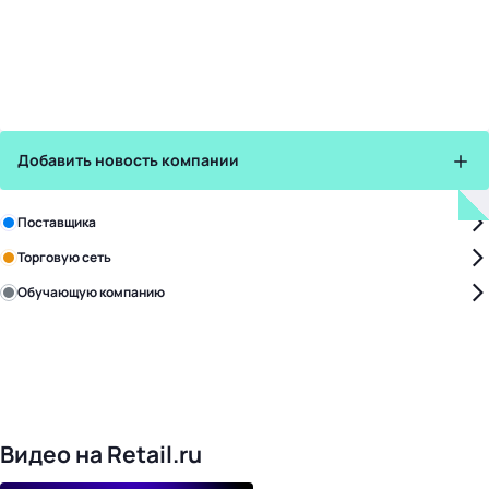
Добавить новость компании
Зарегистрируйте в бизнес-центре:
Поставщика
Торговую сеть
Обучающую компанию
Уже с нами:
4818
поставщиков
168
обучающих компаний
1017
торговых сетей
476
организаторов
24
холдинги
Видео на Retail.ru