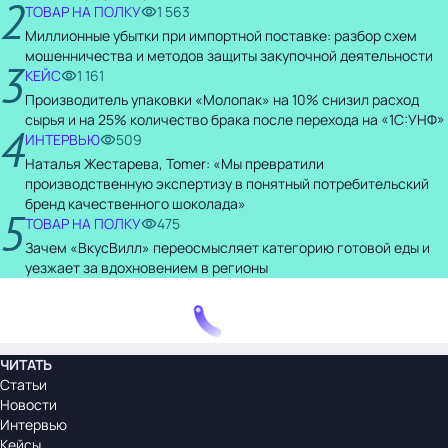
2
ТОВАР НА ПОЛКУ
1 563
Миллионные убытки при импортной поставке: разбор схем
мошенничества и методов защиты закупочной деятельности
3
КЕЙС
1 161
Производитель упаковки «Молопак» на 10% снизил расход
сырья и на 25% количество брака после перехода на «1С:УНФ»
4
ИНТЕРВЬЮ
509
Наталья Жестарева, Tomer: «Мы превратили
производственную экспертизу в понятный потребительский
бренд качественного шоколада»
5
ТОВАР НА ПОЛКУ
475
Зачем «ВкусВилл» переосмысляет категорию готовой еды и
уезжает за вдохновением в регионы
ЧИТАТЬ
Статьи
Новости
Интервью
Кейсы