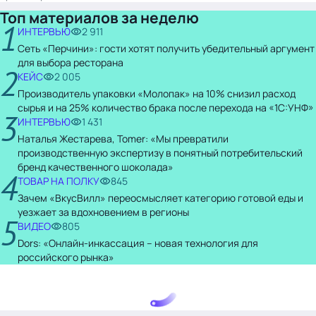
Топ материалов за неделю
1
ИНТЕРВЬЮ
2 911
Сеть «Перчини»: гости хотят получить убедительный аргумент
для выбора ресторана
2
КЕЙС
2 005
Производитель упаковки «Молопак» на 10% снизил расход
сырья и на 25% количество брака после перехода на «1С:УНФ»
3
ИНТЕРВЬЮ
1 431
Наталья Жестарева, Tomer: «Мы превратили
производственную экспертизу в понятный потребительский
бренд качественного шоколада»
4
ТОВАР НА ПОЛКУ
845
Зачем «ВкусВилл» переосмысляет категорию готовой еды и
уезжает за вдохновением в регионы
5
ВИДЕО
805
Dors: «Онлайн-инкассация – новая технология для
российского рынка»