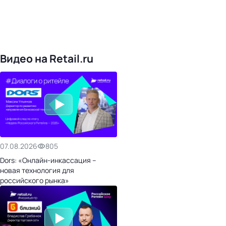
4828
поставщиков
168
обучающих компаний
1022
торговые сети
476
организаторов
24
холдинги
Видео на Retail.ru
07.08.2026
805
Dors: «Онлайн-инкассация –
новая технология для
российского рынка»